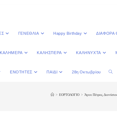
ΕΣ
ΓΕΝΕΘΛΙΑ
Happy Birthday
ΔΙΑΦΟΡΑ
ΚΑΛΗΜΕΡΑ
ΚΑΛΗΣΠΕΡΑ
ΚΑΛΗΝΥΧΤΑ
ΕΝΟΤΗΤΕΣ
ΠΑΙΔΙ
28η Οκτωβρίου
Togg
webs
>
ΕΟΡΤΟΛΟΓΙΟ
>
Άγιοι Πέτρος, Διονύσι
sear