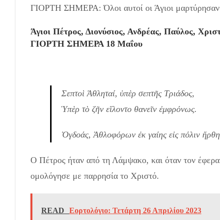
ΓΙΟΡΤΗ ΣΗΜΕΡΑ: Όλοι αυτοί οι Άγιοι μαρτύρησαν σ
Άγιοι Πέτρος, Διονύσιος, Ανδρέας, Παύλος, Χρισ
ΓΙΟΡΤΗ ΣΗΜΕΡΑ 18 Μαΐου
Σεπτοὶ Ἀθληταί, ὑπὲρ σεπτῆς Τριάδος,
Ὑπὲρ τὸ ζῆν εἵλοντο θανεῖν ἐμφρόνως.
Ὀγδοάς, Ἀθλοφόρων ἐκ γαίης εἰς πόλιν ἤρθη
Ο Πέτρος ήταν από τη Λάμψακο, και όταν τον έφερα
ομολόγησε με παρρησία το Χριστό.
READ
Εορτολόγιο: Τετάρτη 26 Απριλίου 2023