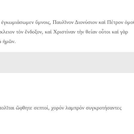
 ἐγκωμιάσωμεν ὕμνοις, Παυλῖνον Διονύσιον καὶ Πέτρον ὁμο
ειον τὸν ἔνδοξον, καὶ Χριστίναν τὴν θείαν οὗτοι καὶ γὰρ
ῷ ἠμῶν.
ολῖται ὢφθητε σεπτοί, χορόν λαμπρόν συγκροτήσαντες