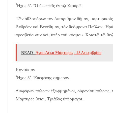
Ἦχος δ’. Ὃ ὑψωθεῖς ἐν τῷ Σταυρῷ.
Τῶν ἀθλοφόρων τὸν ὀκτάριθμον δῆμον, μαρτυρικοὶς
Ἀνδρέαν καὶ Βενέδιμον, τὸν θεόφρονα Παῦλον, Ἡράκλ
πρεσβεύουσιν ἀεί, ὑπὲρ τοῦ κόσμου. Χριστῷ τῷ θε
READ
Άγιοι Δέκα Μάρτυρες - 23 Δεκεμβρίου
Κοντάκιον
Ἦχος δ’. Ἐπεφάνης σήμερον.
Διαφόρων πόλεων ἐξωρμημένοι, οὐρανίου πόλεως, π
Μάρτυρες θεῖοι, Τριάδος ὑπέρμαχοι.