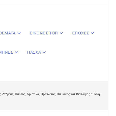
 ΘΕΜΑΤΑ
ΕΙΚΟΝΕΣ ΤΟΠ
ΕΠΟΧΕΣ
ΜΗΝΕΣ
ΠΑΣΧΑ
le
ite
ος, Ανδρέας, Παύλος, Χριστίνα, Ηράκλειος, Παυλίνος και Βενέδιμος οι Μάρτυρες:
ch