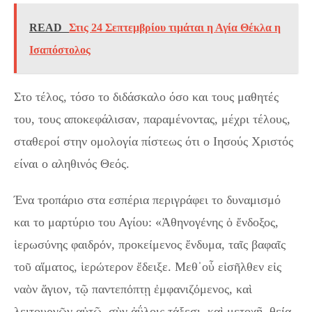
READ
Στις 24 Σεπτεμβρίου τιμάται η Αγία Θέκλα η
Ισαπόστολος
Στο τέλος, τόσο το διδάσκαλο όσο και τους μαθητές
του, τους αποκεφάλισαν, παραμένοντας, μέχρι τέλους,
σταθεροί στην ομολογία πίστεως ότι ο Ιησούς Χριστός
είναι ο αληθινός Θεός.
Ένα τροπάριο στα εσπέρια περιγράφει το δυναμισμό
και το μαρτύριο του Αγίου: «Ἀθηνογένης ὁ ἔνδοξος,
ἱερωσύνης φαιδρόν, προκείμενος ἔνδυμα, ταῖς βαφαῖς
τοῦ αἵματος, ἱερώτερον ἔδειξε. Μεθˈοὗ εἰσῆλθεν εἰς
ναὸν ἅγιον, τῷ παντεπόπτῃ ἐμφανιζόμενος, καὶ
λειτουργῶν αὐτῷ, σὺν ἀΰλοις τάξεσι, καὶ μετοχῇ, θείᾳ