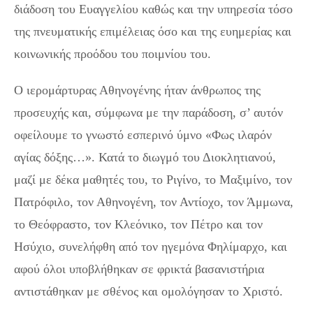
διάδοση του Ευαγγελίου καθώς και την υπηρεσία τόσο
της πνευματικής επιμέλειας όσο και της ευημερίας και
κοινωνικής προόδου του ποιμνίου του.
Ο ιερομάρτυρας Αθηνογένης ήταν άνθρωπος της
προσευχής και, σύμφωνα με την παράδοση, σ’ αυτόν
οφείλουμε το γνωστό εσπερινό ύμνο «Φως ιλαρόν
αγίας δόξης…». Κατά το διωγμό του Διοκλητιανού,
μαζί με δέκα μαθητές του, το Ριγίνο, το Μαξιμίνο, τον
Πατρόφιλο, τον Αθηνογένη, τον Αντίοχο, τον Άμμωνα,
το Θεόφραστο, τον Κλεόνικο, τον Πέτρο και τον
Ησύχιο, συνελήφθη από τον ηγεμόνα Φηλίμαρχο, και
αφού όλοι υποβλήθηκαν σε φρικτά βασανιστήρια
αντιστάθηκαν με σθένος και ομολόγησαν το Χριστό.