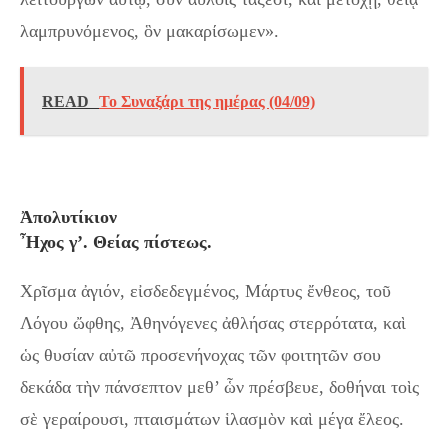
λαμπρυνόμενος, ὃν μακαρίσωμεν».
READ
Το Συναξάρι της ημέρας (04/09)
Ἀπολυτίκιον
Ἦχος γ’. Θείας πίστεως.
Χρῖσμα ἀγιόν, εἰσδεδεγμένος, Μάρτυς ἔνθεος, τοῦ
Λόγου ὤφθης, Ἀθηνόγενες ἀθλήσας στερρότατα, καὶ
ὡς θυσίαν αὐτῶ προσενήνοχας τῶν φοιτητῶν σου
δεκάδα τὴν πάνσεπτον μεθ’ ὧν πρέσβευε, δοθήναι τοὶς
σὲ γεραίρουσι, πταισμάτων ἱλασμὸν καὶ μέγα ἔλεος.