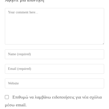
Comment
Enter
your
name
Enter
or
your
username
email
Enter
to
address
your
comment
to
website
Επιθυμώ να λαμβάνω ειδοποιήσεις για νέα σχόλια
comment
URL
μέσω email.
(optional)