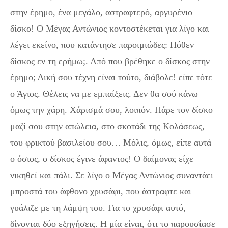
στην έρημο, ένα μεγάλο, αστραφτερό, αργυρένιο
δίσκο! Ο Μέγας Αντώνιος κοντοστέκεται για λίγο και
λέγει εκείνο, που κατάντησε παροιμιώδες: Πόθεν
δίσκος εν τη ερήμω;. Από που βρέθηκε ο δίσκος στην
έρημο; Δική σου τέχνη είναι τούτο, διάβολε! είπε τότε
ο Άγιος. Θέλεις να με εμπαίξεις. Δεν θα σού κάνω
όμως την χάρη. Χάρισμά σου, λοιπόν. Πάρε τον δίσκο
μαζί σου στην απώλεια, στο σκοτάδι της Κολάσεως,
του φρικτού βασιλείου σου… Μόλις, όμως, είπε αυτά
ο όσιος, ο δίσκος έγινε άφαντος! Ο δαίμονας είχε
νικηθεί και πάλι. Σε λίγο ο Μέγας Αντώνιος συναντάει
μπροστά του άφθονο χρυσάφι, που άστραφτε και
γυάλιζε με τη λάμψη του. Για το χρυσάφι αυτό,
δίνονται δύο εξηγήσεις. Η μία είναι, ότι το παρουσίασε