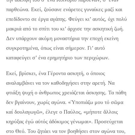
παρθεώνα. Εκεί, ζούσανε ενάρετες γυναίκες μαζί και
επεδίδοντο σε έργα αγάπης. Φεύγει κι’ αυτός, όχι πολύ
μακριά από το σπίτι του κι’ άρχισε την ασκητική ζωή.
Δεν υπάρχουν ακόμη μοναστήρια την εποχή εκείνη
συγκροτημένα, όπως είναι σήμερον. Γι’ αυτό
καταφεύγει σ’ ένα ερημητήριο των περιχώρων.
Εκεί, βρίσκει, ένα Γέροντα ασκητή, ο όποιος
αναλαμβάνει να τον καθοδηγήσει στην αρετή. Να
φτιάξη ψυχή ο άνθρωπος χρειάζεται άσκησης. Τα πάθη
δεν βγαίνουν, χωρίς αγώνα. «Ὑποπιάζω μου τό σῶμα
καί δουλαγωγῶ», έλεγε ο Παύλος, «μήποτε ἄλλοις
κηρύξας ἐγώ αὐτός ἀδόκιμος γένωμαι». Προσεύχεται
στο Θεό. Του ζητάει να τον βοηθήσει στον αγώνα του,