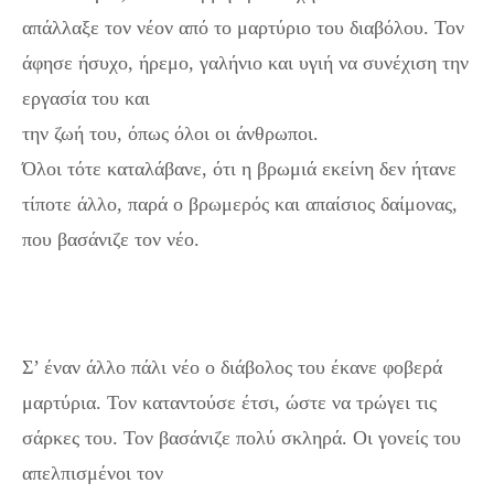
απάλλαξε τον νέον από το μαρτύριο του διαβόλου. Τον
άφησε ήσυχο, ήρεμο, γαλήνιο και υγιή να συνέχιση την
εργασία του και
την ζωή του, όπως όλοι οι άνθρωποι.
Όλοι τότε καταλάβανε, ότι η βρωμιά εκείνη δεν ήτανε
τίποτε άλλο, παρά ο βρωμερός και απαίσιος δαίμονας,
που βασάνιζε τον νέο.
Άγιος Αντώνιος: Ο θαυμαστός
βίος και τα θαύματά του!
Άγιος Αντώνιος: Ο θαυμαστός βίος και τα θαύματά του!
Σ’ έναν άλλο πάλι νέο ο διάβολος του έκανε φοβερά
μαρτύρια. Τον καταντούσε έτσι, ώστε να τρώγει τις
σάρκες του. Τον βασάνιζε πολύ σκληρά. Οι γονείς του
απελπισμένοι τον