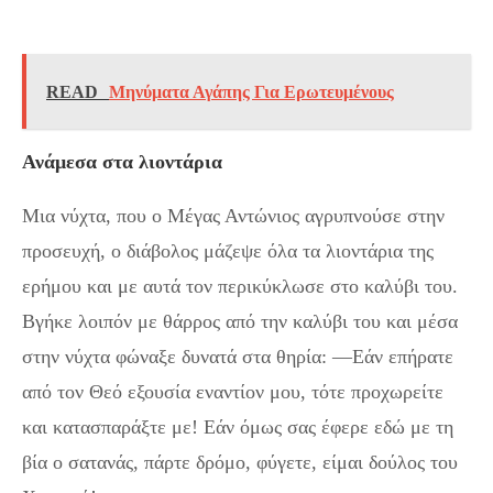
Ο θαυμαστός βίος και τα θαύματά του!
READ
Μηνύματα Αγάπης Για Ερωτευμένους
Ανάμεσα στα λιοντάρια
Μια νύχτα, που ο Μέγας Αντώνιος αγρυπνούσε στην
προσευχή, ο διάβολος μάζεψε όλα τα λιοντάρια της
ερήμου και με αυτά τον περικύκλωσε στο καλύβι του.
Βγήκε λοιπόν με θάρρος από την καλύβι του και μέσα
στην νύχτα φώναξε δυνατά στα θηρία: —Εάν επήρατε
από τον Θεό εξουσία εναντίον μου, τότε προχωρείτε
και κατασπαράξτε με! Εάν όμως σας έφερε εδώ με τη
βία ο σατανάς, πάρτε δρόμο, φύγετε, είμαι δούλος του