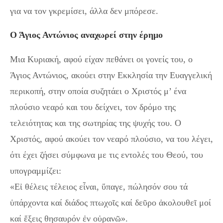
για να τον γκρεμίσει, άλλα δεν μπόρεσε.
Ο Άγιος Αντώνιος αναχωρεί στην έρημο
Μια Κυριακή, αφού είχαν πεθάνει οι γονείς του, ο
Άγιος Αντώνιος, ακούει στην Εκκλησία την Ευαγγελική
περικοπή, στην οποία συζητάει ο Χριστός μ’ ένα
πλούσιο νεαρό και του δείχνει, τον δρόμο της
τελειότητας και της σωτηρίας της ψυχής του. Ο
Χριστός, αφού ακούει τον νεαρό πλούσιο, να του λέγει,
ότι έχει ζήσει σύμφωνα με τις εντολές του Θεού, του
υπογραμμίζει:
«Εἰ θέλεις τέλειος εἶναι, ὕπαγε, πώλησόν σου τά
ὑπάρχοντα καί διάδος πτωχοῖς καί δεῦρο ἀκολουθεῖ μοί
καί ἕξεις θησαυρόν ἐν οὐρανῶ».