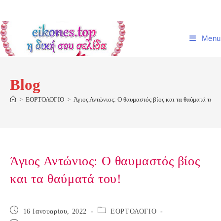
Skip
to
content
Menu
Blog
>
ΕΟΡΤΟΛΟΓΙΟ
>
Άγιος Αντώνιος: Ο θαυμαστός βίος και τα θαύματά του!
Άγιος Αντώνιος: Ο θαυμαστός βίος
και τα θαύματά του!
Post
Post
16 Ιανουαρίου, 2022
ΕΟΡΤΟΛΟΓΙΟ
published:
category: