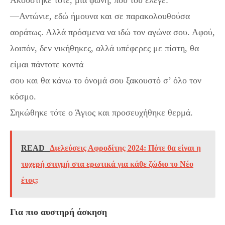
Ακούστηκε τότε, μια φωνή, που του έλεγε:
—Αντώνιε, εδώ ήμουνα και σε παρακολουθούσα
αοράτως. Αλλά πρόσμενα να ιδώ τον αγώνα σου. Αφού,
λοιπόν, δεν νικήθηκες, αλλά υπέφερες με πίστη, θα
είμαι πάντοτε κοντά
σου και θα κάνω το όνομά σου ξακουστό σ’ όλο τον
κόσμο.
Σηκώθηκε τότε ο Άγιος και προσευχήθηκε θερμά.
READ
Διελεύσεις Αφροδίτης 2024: Πότε θα είναι η
τυχερή στιγμή στα ερωτικά για κάθε ζώδιο το Νέο
έτος;
Για πιο αυστηρή άσκηση