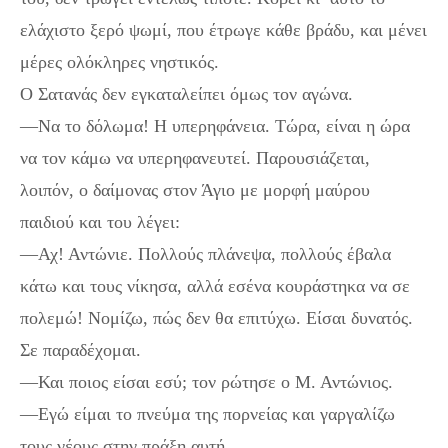
ελάχιστο ξερό ψωμί, που έτρωγε κάθε βράδυ, και μένει
μέρες ολόκληρες νηστικός.
Ο Σατανάς δεν εγκαταλείπει όμως τον αγώνα.
—Να το δόλωμα! Η υπερηφάνεια. Τώρα, είναι η ώρα
να τον κάμω να υπερηφανευτεί. Παρουσιάζεται,
λοιπόν, ο δαίμονας στον Άγιο με μορφή μαύρου
παιδιού και του λέγει:
—Αχ! Αντώνιε. Πολλούς πλάνεψα, πολλούς έβαλα
κάτω και τους νίκησα, αλλά εσένα κουράστηκα να σε
πολεμώ! Νομίζω, πώς δεν θα επιτύχω. Είσαι δυνατός.
Σε παραδέχομαι.
—Και ποιος είσαι εσύ; τον ρώτησε ο Μ. Αντώνιος.
—Εγώ είμαι το πνεύμα της πορνείας και γαργαλίζω
τους νέους στην πράξη αυτή.