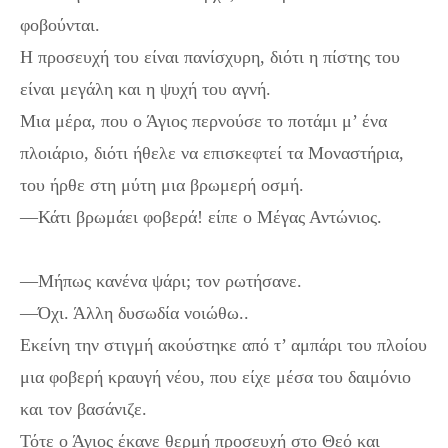
φοβούνται.
Η προσευχή του είναι πανίσχυρη, διότι η πίστης του
είναι μεγάλη και η ψυχή του αγνή.
Μια μέρα, που ο Άγιος περνούσε το ποτάμι μ’ ένα
πλοιάριο, διότι ήθελε να επισκεφτεί τα Μοναστήρια,
του ήρθε στη μύτη μια βρωμερή οσμή.
—Κάτι βρωμάει φοβερά! είπε ο Μέγας Αντώνιος.
Άγιος
Αντώνιος: Ο θαυμαστός βίος και τα θαύματά του!
—Μήπως κανένα ψάρι; τον ρωτήσανε.
—Όχι. Άλλη δυσωδία νοιώθω..
Εκείνη την στιγμή ακούστηκε από τ’ αμπάρι του πλοίου
μια φοβερή κραυγή νέου, που είχε μέσα του δαιμόνιο
και τον βασάνιζε.
Τότε ο Άγιος έκανε θερμή προσευχή στο Θεό και