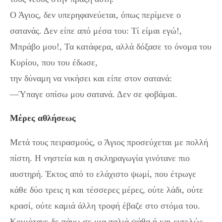
Ο Άγιος, δεν υπερηφανεύεται, όπως περίμενε ο
σατανάς. Δεν είπε από μέσα του: Τί είμαι εγώ!,
Μπράβο μου!, Τα κατάφερα, αλλά δόξασε το όνομα του
Κυρίου, που του έδωσε,
την δύναμη να νικήσει και είπε στον σατανά:
—Ύπαγε οπίσω μου σατανά. Δεν σε φοβάμαι.
Μέρες αθλήσεως
Μετά τους πειρασμούς, ο Άγιος προσεύχεται με πολλή
πίστη. Η νηστεία και η σκληραγωγία γινότανε πιο
αυστηρή. Έκτος από το ελάχιστο ψωμί, που έτρωγε
κάθε δύο τρεις η και τέσσερες μέρες, ούτε λάδι, ούτε
κρασί, ούτε καμιά άλλη τροφή έβαζε στο στόμα του.
Κοιμότανε δε πάνω σε μια παλιά ψάθα ή και εντελώς