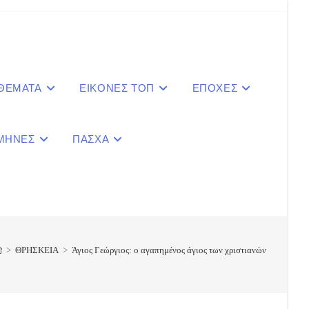
 ΘΕΜΑΤΑ
ΕΙΚΟΝΕΣ ΤΟΠ
ΕΠΟΧΕΣ
ΜΗΝΕΣ
ΠΑΣΧΑ
le
ite
>
ΘΡΗΣΚΕΙΑ
>
Άγιος Γεώργιος: ο αγαπημένος άγιος των χριστιανών
ch