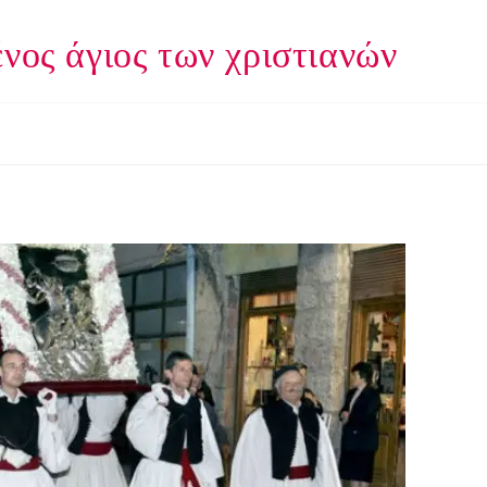
νος άγιος των χριστιανών