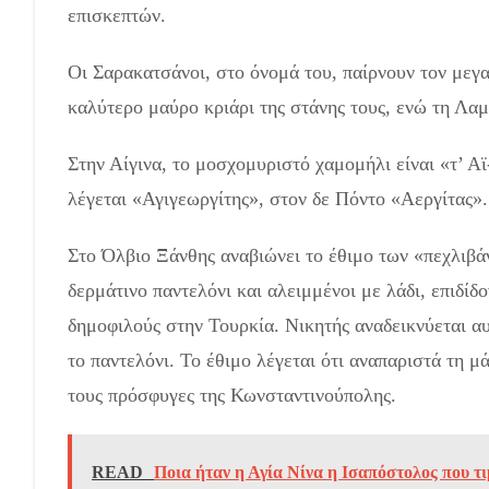
επισκεπτών.
Οι Σαρακατσάνοι, στο όνομά του, παίρνουν τον μεγα
καλύτερο μαύρο κριάρι της στάνης τους, ενώ τη Λα
Στην Αίγινα, το μοσχομυριστό χαμομήλι είναι «τ’ Α
λέγεται «Αγιγεωργίτης», στον δε Πόντο «Αεργίτας».
Στο Όλβιο Ξάνθης αναβιώνει το έθιμο των «πεχλιβά
δερμάτινο παντελόνι και αλειμμένοι με λάδι, επιδίδ
δημοφιλούς στην Τουρκία. Νικητής αναδεικνύεται αυ
το παντελόνι. Το έθιμο λέγεται ότι αναπαριστά τη 
τους πρόσφυγες της Κωνσταντινούπολης.
READ
Ποια ήταν η Αγία Νίνα η Ισαπόστολος που τι