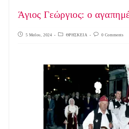
Άγιος Γεώργιος: ο αγαπημέ
Post
Post
Post
5 Μαΐου, 2024
ΘΡΗΣΚΕΙΑ
0 Comments
published:
category:
comments: