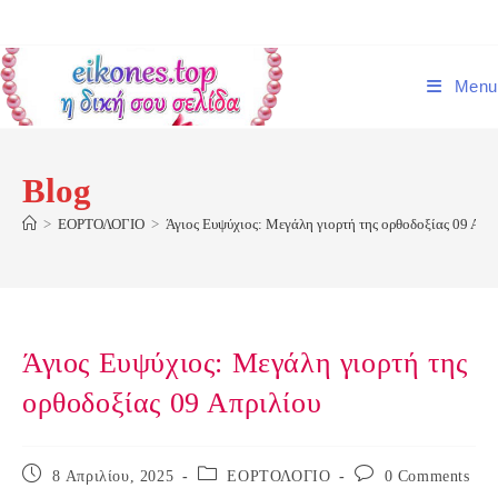
Skip
to
content
Menu
Blog
>
ΕΟΡΤΟΛΟΓΙΟ
>
Άγιος Ευψύχιος: Μεγάλη γιορτή της ορθοδοξίας 09 Απρ
Άγιος Ευψύχιος: Μεγάλη γιορτή της
ορθοδοξίας 09 Απριλίου
Post
Post
Post
8 Απριλίου, 2025
ΕΟΡΤΟΛΟΓΙΟ
0 Comments
published:
category:
comments: