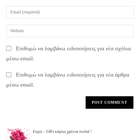
name
Enter
or
your
username
email
Enter
to
address
your
comment
to
website
Επιθυμώ να λαμβάνω ειδοποιήσεις για νέα σχόλια
comment
URL
μέσω email.
(optional)
Επιθυμώ να λαμβάνω ειδοποιήσεις για νέα άρθρα
μέσω email.
Ευχές – GIFs κάρτες χρόνια πολλά !