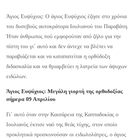
Άγιος Ευψύχιος: O άγιος Ευψύχιος έζησε στο χρόνια
του δυσεβούς αυτοκράτορα Ιουλιανού του Παραβάτη.
Ήταν άνθρωπος πού εμφορούταν από ζήλο για την
πίστη του γι` αυτό και δεν άντεχε να βλέπει να
παραβιάζεται και να καταπατείται η ορθόδοξη
διδασκαλία και να θριαμβεύει η λατρεία των άψυχων
ειδώλων.
Άγιος Ευψύχιος: Μεγάλη γιορτή της ορθοδοξίας
σήμερα 09 Απριλίου
Γι` αυτό όταν στην Καισάρεια της Καππαδοκίας ο
Ιουλιανός έκτισε ναό της θεάς τύχης, στον οποίο
προκλητικά προσκυνούσαν οι ειδωλολάτρες, ο άγιος