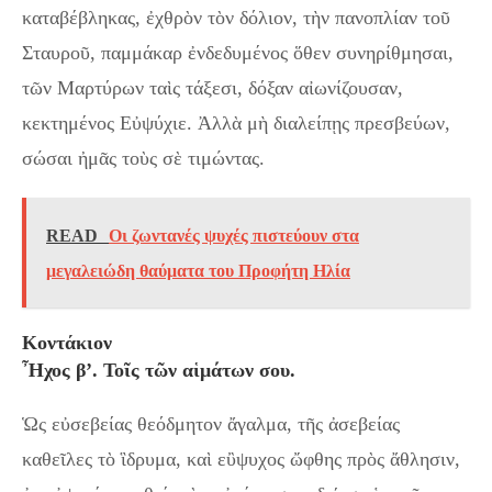
καταβέβληκας, ἐχθρὸν τὸν δόλιον, τὴν πανοπλίαν τοῦ
Σταυροῦ, παμμάκαρ ἐνδεδυμένος ὅθεν συνηρίθμησαι,
τῶν Μαρτύρων ταὶς τάξεσι, δόξαν αἰωνίζουσαν,
κεκτημένος Εὐψύχιε. Ἀλλὰ μὴ διαλείπῃς πρεσβεύων,
σώσαι ἠμᾶς τοὺς σὲ τιμώντας.
READ
Οι ζωντανές ψυχές πιστεύουν στα
μεγαλειώδη θαύματα του Προφήτη Ηλία
Κοντάκιον
Ἦχος β’. Τοῖς τῶν αἱμάτων σου.
Ὡς εὐσεβείας θεόδμητον ἄγαλμα, τῆς ἀσεβείας
καθεῖλες τὸ ἳδρυμα, καὶ εὒψυχος ὤφθης πρὸς ἄθλησιν,