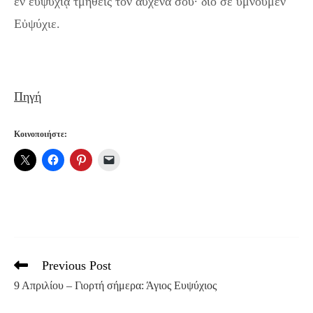
ἐν εὐψυχίᾳ τμηθείς τὸν αὐχένα σου· διό σε ὑμνοῦμεν
Εὐψύχιε.
Πηγή
Κοινοποιήστε:
Previous Post
Read
more
9 Απριλίου – Γιορτή σήμερα: Άγιος Ευψύχιος
articles