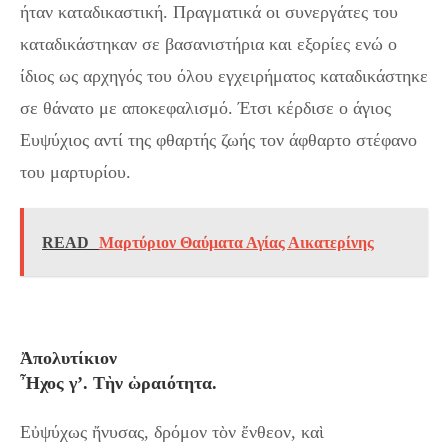
ήταν καταδικαστική. Πραγματικά οι συνεργάτες του
καταδικάστηκαν σε βασανιστήρια και εξορίες ενώ ο
ίδιος ως αρχηγός του όλου εγχειρήματος καταδικάστηκε
σε θάνατο με αποκεφαλισμό. Έτσι κέρδισε ο άγιος
Ευψύχιος αντί της φθαρτής ζωής τον άφθαρτο στέφανο
του μαρτυρίου.
READ
Μαρτύριον Θαύματα Αγίας Αικατερίνης
Ἀπολυτίκιον
Ἦχος γ’. Τὴν ὡραιότητα.
Εὐψύχως ἤνυσας, δρόμον τὸν ἔνθεον, καὶ