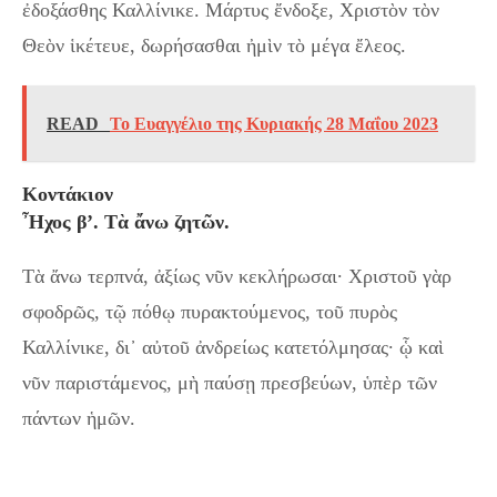
ἐδοξάσθης Καλλίνικε. Μάρτυς ἔνδοξε, Χριστὸν τὸν
Θεὸν ἱκέτευε, δωρήσασθαι ἠμὶν τὸ μέγα ἔλεος.
READ
Το Ευαγγέλιο της Κυριακής 28 Μαΐου 2023
Κοντάκιον
Ἦχος β’. Τὰ ἄνω ζητῶν.
Τὰ ἄνω τερπνά, ἀξίως νῦν κεκλήρωσαι· Χριστοῦ γὰρ
σφοδρῶς, τῷ πόθῳ πυρακτούμενος, τοῦ πυρὸς
Καλλίνικε, δι᾽ αὐτοῦ ἀνδρείως κατετόλμησας· ᾧ καὶ
νῦν παριστάμενος, μὴ παύσῃ πρεσβεύων, ὑπὲρ τῶν
πάντων ἡμῶν.