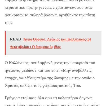
περιστατικά πρώην γενναίων χριστιανών, που όταν
αντίκρισαν τα σκληρά βάσανα, αρνήθηκαν την πίστη
τους.
READ
Άγιοι Θύρσος, Λεύκιος και Καλλίνικος-14
Δεκεμβρίου : Ο θαυμαστός βίος
Ο Καλλίνικος, αντιλαμβανόμενος την υποκρισία του
ηγεμόνα, μειδίασε και του είπε: «Μην αναβάλλεις,
έπαρχε, να λάβεις πείρα της δύναμης με την οποία ο
Χριστός οπλίζει τους γνήσιους πιστούς Του.
Γρήγορα ετοίμασε όλα σου τα κολαστήρια όργανα,
φωτιά, ξίφη, τροχούς, μαχαίρια, μαστίγια και ό,τι άλλο