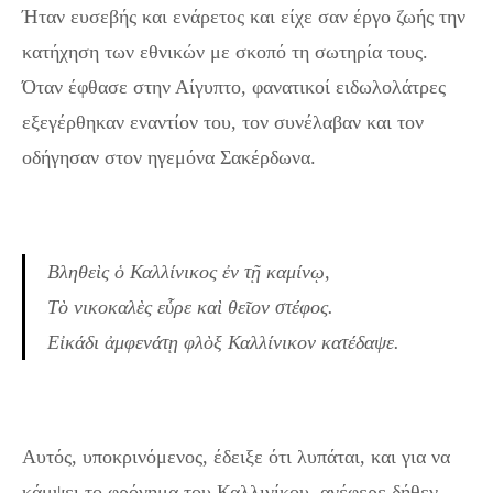
Ήταν ευσεβής και ενάρετος και είχε σαν έργο ζωής την
κατήχηση των εθνικών με σκοπό τη σωτηρία τους.
Όταν έφθασε στην Αίγυπτο, φανατικοί ειδωλολάτρες
εξεγέρθηκαν εναντίον του, τον συνέλαβαν και τον
οδήγησαν στον ηγεμόνα Σακέρδωνα.
Βληθεὶς ὁ Καλλίνικος ἐν τῇ καμίνῳ,
Τὸ νικοκαλὲς εὗρε καὶ θεῖον στέφος.
Εἰκάδι ἀμφενάτῃ φλὸξ Καλλίνικον κατέδαψε.
Αυτός, υποκρινόμενος, έδειξε ότι λυπάται, και για να
κάμψει το φρόνημα του Καλλινίκου, ανέφερε δήθεν