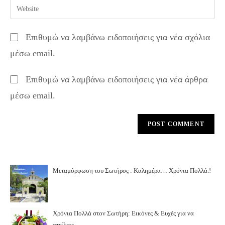
Enter
to
address
your
comment
to
website
Επιθυμώ να λαμβάνω ειδοποιήσεις για νέα σχόλια
comment
URL
μέσω email.
(optional)
Επιθυμώ να λαμβάνω ειδοποιήσεις για νέα άρθρα
μέσω email.
Μεταμόρφωση του Σωτήρος : Καλημέρα… Χρόνια Πολλά.!
Χρόνια Πολλά στον Σωτήρη: Εικόνες & Ευχές για να
στείλετε