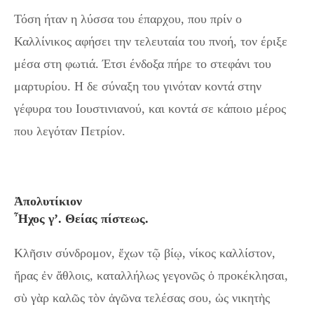
Τόση ήταν η λύσσα του έπαρχου, που πρίν ο
Καλλίνικος αφήσει την τελευταία του πνοή, τον έριξε
μέσα στη φωτιά. Έτσι ένδοξα πήρε το στεφάνι του
μαρτυρίου. Η δε σύναξη του γινόταν κοντά στην
γέφυρα του Iουστινιανού, και κοντά σε κάποιο μέρος
που λεγόταν Πετρίον.
Ἀπολυτίκιον
Ἦχος γ’. Θείας πίστεως.
Κλῆσιν σύνδρομον, ἔχων τῷ βίῳ, νίκος καλλίστον,
ἤρας ἐν ἄθλοις, καταλλήλως γεγονῶς ὁ προκέκλησαι,
σὺ γὰρ καλῶς τὸν ἀγῶνα τελέσας σου, ὡς νικητὴς