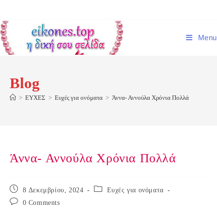
Skip
to
content
Menu
Blog
>
ΕΥΧΕΣ
>
Ευχές για ονόματα
>
Άννα- Αννούλα Χρόνια Πολλά
Άννα- Αννούλα Χρόνια Πολλά
Post
Post
8 Δεκεμβρίου, 2024
Ευχές για ονόματα
published:
category:
Post
0 Comments
comments: