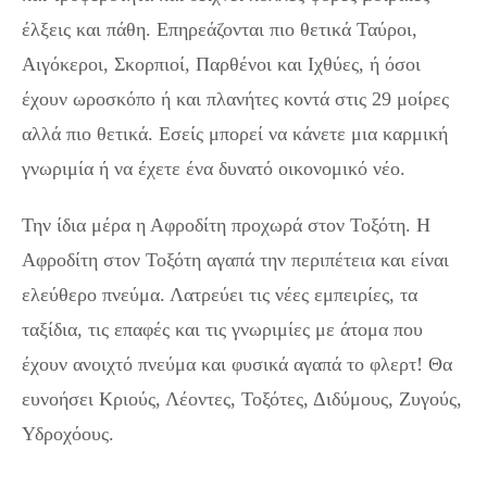
έλξεις και πάθη. Επηρεάζονται πιο θετικά Ταύροι,
Αιγόκεροι, Σκορπιοί, Παρθένοι και Ιχθύες, ή όσοι
έχουν ωροσκόπο ή και πλανήτες κοντά στις 29 μοίρες
αλλά πιο θετικά. Εσείς μπορεί να κάνετε μια καρμική
γνωριμία ή να έχετε ένα δυνατό οικονομικό νέο.
Την ίδια μέρα η Αφροδίτη προχωρά στον Τοξότη. Η
Αφροδίτη στον Τοξότη αγαπά την περιπέτεια και είναι
ελεύθερο πνεύμα. Λατρεύει τις νέες εμπειρίες, τα
ταξίδια, τις επαφές και τις γνωριμίες με άτομα που
έχουν ανοιχτό πνεύμα και φυσικά αγαπά το φλερτ! Θα
ευνοήσει Κριούς, Λέοντες, Τοξότες, Διδύμους, Ζυγούς,
Υδροχόους.
Άση Μπήλιου Μηνιαίες προβλέψεις :
Τυχερές και άτυχες μέρες του Δεκεμβρίου 2023