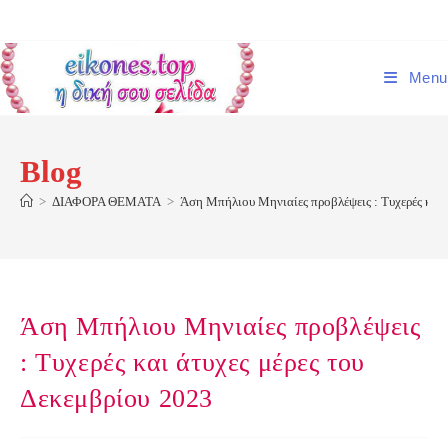
Skip
to
content
Menu
Blog
>
ΔΙΑΦΟΡΑ ΘΕΜΑΤΑ
>
Άση Μπήλιου Μηνιαίες προβλέψεις : Τυχερές και 
Άση Μπήλιου Μηνιαίες προβλέψεις
: Τυχερές και άτυχες μέρες του
Δεκεμβρίου 2023