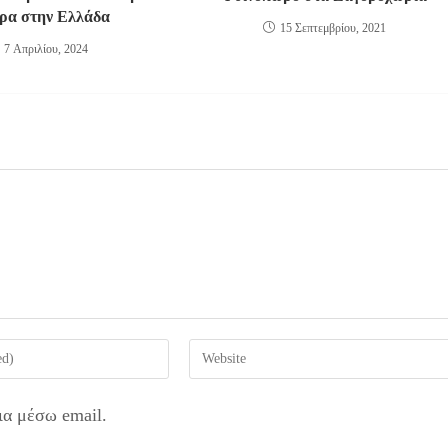
ρα στην Ελλάδα
15 Σεπτεμβρίου, 2021
7 Απριλίου, 2024
Enter
your
website
ια μέσω email.
URL