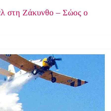
έλ στη Ζάκυνθο – Σώος ο