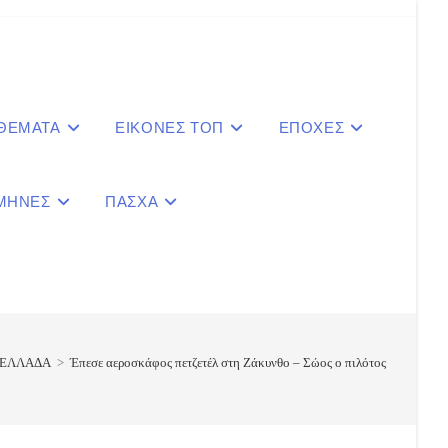
 ΘΕΜΑΤΑ
ΕΙΚΟΝΕΣ ΤΟΠ
ΕΠΟΧΕΣ
ΜΗΝΕΣ
ΠΑΣΧΑ
le
ite
ΕΛΛΑΔΑ
>
Έπεσε αεροσκάφος πετζετέλ στη Ζάκυνθο – Σώος ο πιλότος
ch