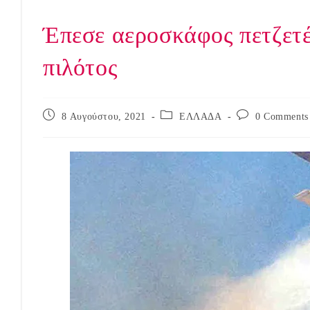
Έπεσε αεροσκάφος πετζετ
πιλότος
Post
Post
Post
8 Αυγούστου, 2021
ΕΛΛΑΔΑ
0 Comments
published:
category:
comments: