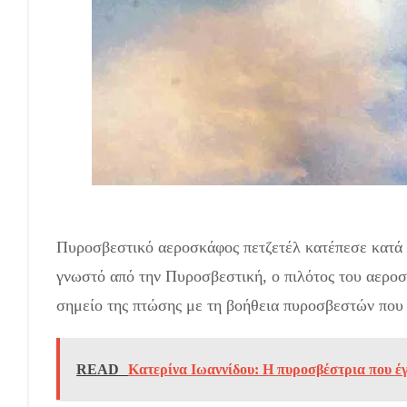
Έπεσε αεροσκάφος πετζετέλ στη Ζάκυνθο – Σώος ο 
Πυροσβεστικό αεροσκάφος πετζετέλ κατέπεσε κατά 
γνωστό από την Πυροσβεστική, ο πιλότος του αεροσ
σημείο της πτώσης με τη βοήθεια πυροσβεστών που
READ
Κατερίνα Ιωαννίδου: H πυροσβέστρια που έγι