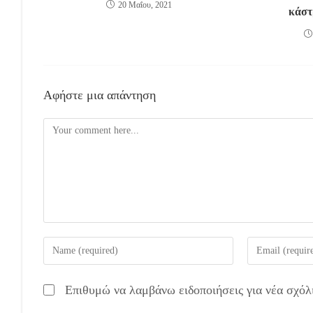
20 Μαΐου, 2021
κάστ
Αφήστε μια απάντηση
Comment
Enter
Enter
your
your
name
email
Επιθυμώ να λαμβάνω ειδοποιήσεις για νέα σχόλ
or
address