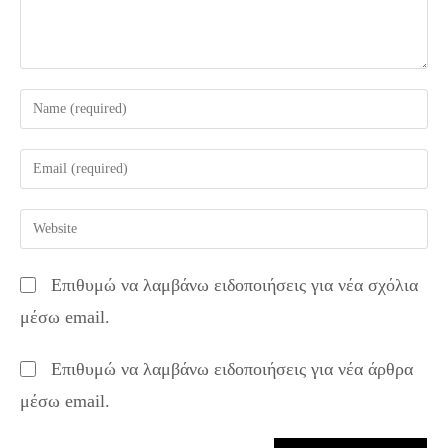
Enter
your
name
Enter
or
your
username
email
Enter
to
address
your
comment
to
website
Επιθυμώ να λαμβάνω ειδοποιήσεις για νέα σχόλια
comment
URL
μέσω email.
(optional)
Επιθυμώ να λαμβάνω ειδοποιήσεις για νέα άρθρα
μέσω email.