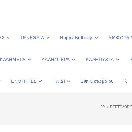
ΕΣ
ΓΕΝΕΘΛΙΑ
Happy Birthday
ΔΙΑΦΟΡΑ
ΚΑΛΗΜΕΡΑ
ΚΑΛΗΣΠΕΡΑ
ΚΑΛΗΝΥΧΤΑ
ΕΝΟΤΗΤΕΣ
ΠΑΙΔΙ
28η Οκτωβρίου
Togg
webs
>
ΕΟΡΤΟΛΟΓΙ
sear