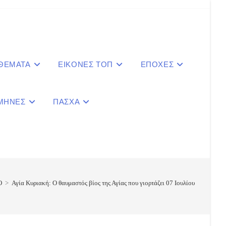
 ΘΕΜΑΤΑ
ΕΙΚΟΝΕΣ ΤΟΠ
ΕΠΟΧΕΣ
ΜΗΝΕΣ
ΠΑΣΧΑ
le
ite
Ο
>
Αγία Κυριακή: Ο θαυμαστός βίος της Αγίας που γιορτάζει 07 Ιουλίου
ch