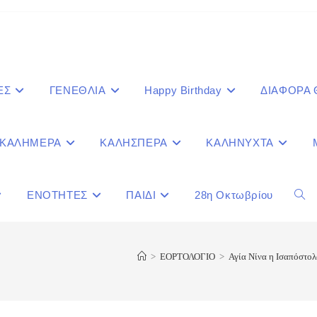
ΕΣ
ΓΕΝΕΘΛΙΑ
Happy Birthday
ΔΙΑΦΟΡΑ
ΚΑΛΗΜΕΡΑ
ΚΑΛΗΣΠΕΡΑ
ΚΑΛΗΝΥΧΤΑ
ΕΝΟΤΗΤΕΣ
ΠΑΙΔΙ
28η Οκτωβρίου
Togg
webs
>
ΕΟΡΤΟΛΟΓΙΟ
>
Αγία Νίνα η Ισαπόστολ
sear