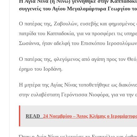
Η Αγία Νίνα (ή Νίνω) γεννήθηκε στην Καππαδοκί
συγγενείς του Αγίου Μεγαλομάρτυρα Γεωργίου τ
Ο πατέρας της, Ζαβουλών, ευσεβής και φημισμένος σ
πατρίδα του Καππαδοκία, για να προσφέρει τις υπηρ
Σωσάννα, ήταν αδελφή του Επισκόπου Ιεροσολύμων
Ο πατέρας της, φλεγόμενος από αγάπη προς τον Θεό,
έρημο του Ιορδάνη.
Η μητέρα της Αγίας Νίνας τοποθετήθηκε ως διακόν
στην ευλαβέστατη Γερόντισσα Νιοφόρα, για να την 
READ
24 Νοεμβρίου – Άγιος Κλήμης ο Ιερομάρτυρ
Όταν η Αγία Νίνα μελετούσε το Ευαγγέλιο και έφθα