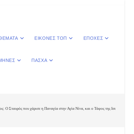
 ΘΕΜΑΤΑ
ΕΙΚΟΝΕΣ ΤΟΠ
ΕΠΟΧΕΣ
ΜΗΝΕΣ
ΠΑΣΧΑ
le
ite
ος: Ο Σταυρός που χάρισε η Παναγία στην Αγία Νίνα, και ο Τάφος της Ισαπόστόλου
ch