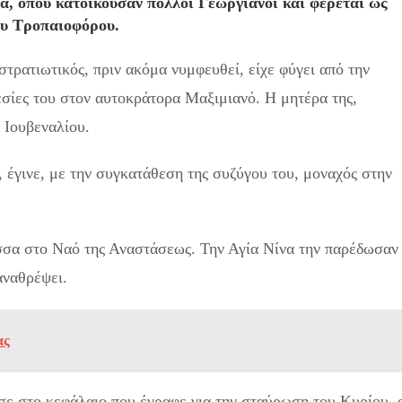
α, όπου κατοικούσαν πολλοί Γεωργιανοί και φέρεται ως
ου Τροπαιοφόρου.
τρατιωτικός, πριν ακόμα νυμφευθεί, είχε φύγει από την
εσίες του στον αυτοκράτορα Μαξιμιανό. Η μητέρα της,
 Ιουβεναλίου.
 έγινε, με την συγκατάθεση της συζύγου του, μοναχός στην
ισσα στο Ναό της Αναστάσεως. Την Αγία Νίνα την παρέδωσαν
αναθρέψει.
ας
σε στο κεφάλαιο που έγραφε για την σταύρωση του Κυρίου, 