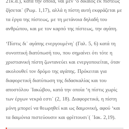
21κ.α.), κατά την οποία, ναί μεν ‘ο δίκαιος εκ πίστεως
ζήσεται᾽ (Ρωμ. 1,17), αλλά η πίστη αυτή εκφράζεται με
τα έργα της πίστεως, με τη μετάνοια δηλαδή του
ανθρώπου, και με τον καρπό της πίστεως, την αγάπη.
‘Πίστις δι᾽ αγάπης ενεργουμένη᾽ (Γαλ. 5, 6) κατά τη
συνοπτική διατύπωσή του, που σημαίνει ότι τότε η
χριστιανική πίστη ζωντανεύει και ενεργοποιείται, όταν
ακολουθεί τον δρόμο της αγάπης. Πρόκειται για
διαφορετική διατύπωση της διδασκαλίας και του
αποστόλου ᾽Ιακώβου, κατά την οποία ‘η πίστις χωρίς
των έργων νεκρά εστι᾽ (2, 18). Διαφορετικά, η πίστη
μόνη μπορεί να θεωρηθεί και ως δαιμονική, αφού ‘και
τα δαιμόνια πιστεύουσιν και φρίττουσι᾽( ᾽Ιακ. 2,19).