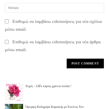
username
email
Enter
to
address
your
comment
to
website
Επιθυμώ να λαμβάνω ειδοποιήσεις για νέα σχόλια
comment
URL
μέσω email.
(optional)
Επιθυμώ να λαμβάνω ειδοποιήσεις για νέα άρθρα
μέσω email.
Ευχές – GIFs κάρτες χρόνια πολλά !
Όμορφη Καλημέρα Κυριακής με Εικόνες Τοπ