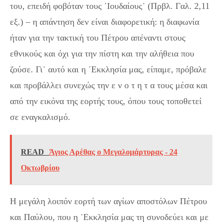
του, επειδή φοβόταν τους ᾽Ιουδαίους᾽ (Πρβλ. Γαλ. 2,11
εξ.) – η απάντηση δεν είναι διαφορετική: η διαφωνία
ήταν για την τακτική του Πέτρου απέναντι στους
εθνικούς και όχι για την πίστη και την αλήθεια που
ζούσε. Γι᾽ αυτό και η ᾽Εκκλησία μας, είπαμε, πρόβαλε
και προβάλλει συνεχώς την ε ν ο τ η τ α τους μέσα και
από την εικόνα της εορτής τους, όπου τους τοποθετεί
σε εναγκαλισμό.
READ
Άγιος Αρέθας ο Μεγαλομάρτυρας - 24
Οκτωβρίου
Η μεγάλη λοιπόν εορτή των αγίων αποστόλων Πέτρου
και Παύλου, που η ᾽Εκκλησία μας τη συνοδεύει και με