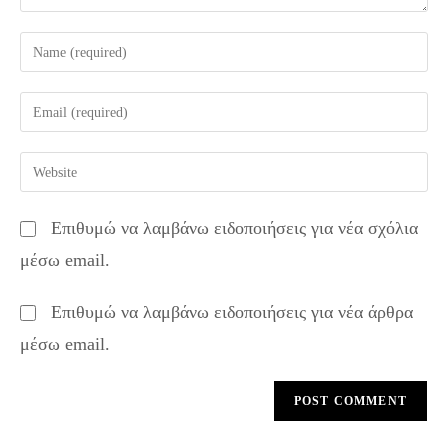
Enter
your
name
Enter
or
your
username
email
Enter
to
address
your
comment
to
website
Επιθυμώ να λαμβάνω ειδοποιήσεις για νέα σχόλια
comment
URL
μέσω email.
(optional)
Επιθυμώ να λαμβάνω ειδοποιήσεις για νέα άρθρα
μέσω email.