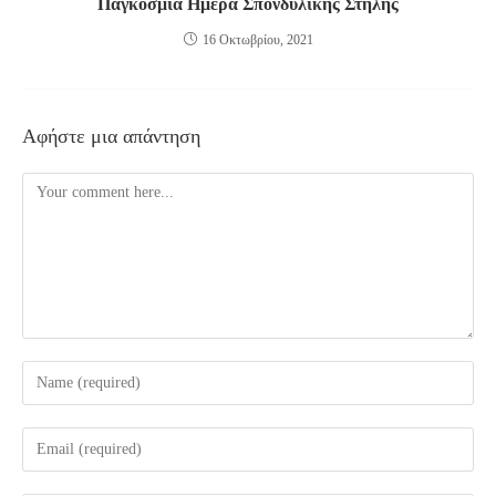
Παγκόσμια Ημέρα Σπονδυλικής Στήλης
16 Οκτωβρίου, 2021
Αφήστε μια απάντηση
Comment
Enter
your
name
Enter
or
your
username
email