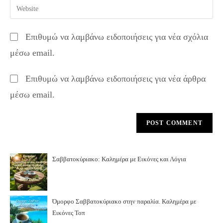
Enter
to
address
your
comment
to
website
Επιθυμώ να λαμβάνω ειδοποιήσεις για νέα σχόλια
comment
URL
μέσω email.
(optional)
Επιθυμώ να λαμβάνω ειδοποιήσεις για νέα άρθρα
μέσω email.
Σαββατοκύριακο: Καλημέρα με Εικόνες και Λόγια
Όμορφο Σαββατοκύριακο στην παραλία. Καλημέρα με
Εικόνες Τοπ