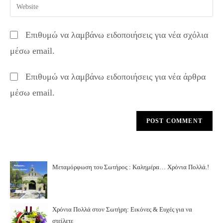
Enter
to
address
your
comment
to
website
Επιθυμώ να λαμβάνω ειδοποιήσεις για νέα σχόλια
comment
URL
μέσω email.
(optional)
Επιθυμώ να λαμβάνω ειδοποιήσεις για νέα άρθρα
μέσω email.
Μεταμόρφωση του Σωτήρος : Καλημέρα… Χρόνια Πολλά.!
Χρόνια Πολλά στον Σωτήρη: Εικόνες & Ευχές για να
στείλετε