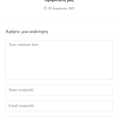
29 Αυγούστου, 2021
Αφήστε μια απάντηση
Comment
Enter
your
name
Enter
or
your
username
email