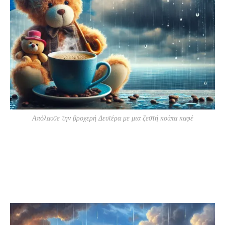
Απόλαυσε την βροχερή Δευτέρα με μια ζεστή κούπα καφέ