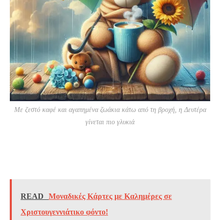
Με ζεστό καφέ και αγαπημένα ζωάκια κάτω από τη βροχή, η Δευτέρα
γίνεται πιο γλυκιά
READ
Μοναδικές Κάρτες με Καλημέρες σε
Χριστουγεννιάτικο φόντο!