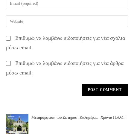
Enter
or
your
username
email
Enter
to
address
your
comment
to
website
Επιθυμώ να λαμβάνω ειδοποιήσεις για νέα σχόλια
comment
URL
μέσω email.
(optional)
Επιθυμώ να λαμβάνω ειδοποιήσεις για νέα άρθρα
μέσω email.
Μεταμόρφωση του Σωτήρος : Καλημέρα… Χρόνια Πολλά.!