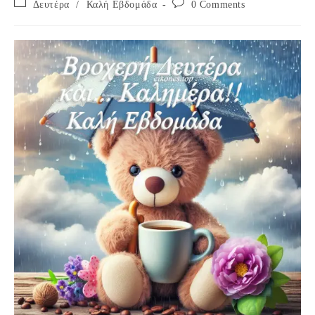
Post
Post
Δευτέρα
/
Καλή Εβδομάδα
0 Comments
category:
comments: