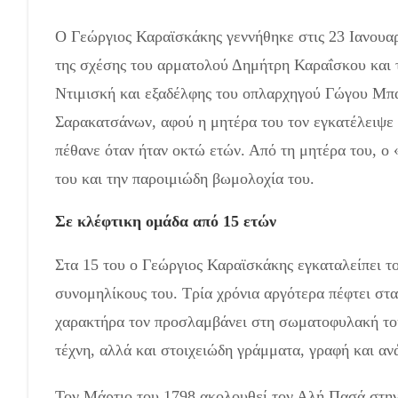
Ο Γεώργιος Καραϊσκάκης γεννήθηκε στις 23 Ιανουαρ
της σχέσης του αρματολού Δημήτρη Καραΐσκου και 
Ντιμισκή και εξαδέλφης του οπλαρχηγού Γώγου Μπακ
Σαρακατσάνων, αφού η μητέρα του τον εγκατέλειψε 
πέθανε όταν ήταν οκτώ ετών. Από τη μητέρα του, ο
του και την παροιμιώδη βωμολοχία του.
Σε κλέφτικη ομάδα από 15 ετών
Στα 15 του ο Γεώργιος Καραϊσκάκης εγκαταλείπει το
συνομηλίκους του. Τρία χρόνια αργότερα πέφτει στα
χαρακτήρα τον προσλαμβάνει στη σωματοφυλακή του
τέχνη, αλλά και στοιχειώδη γράμματα, γραφή και α
Τον Μάρτιο του 1798 ακολουθεί τον Αλή Πασά στην