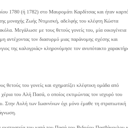
ίου 1780 (ή 1782) στο Μαυρομάτι Καρδίτσας και ήταν καρπ
της μοναχής Ζωής Ντιμισκή, αδελφής του κλέφτη Κώστα
όλα. Μεγάλωσε με τους θετούς γονείς του, μία οικογένεια
μη αντέχοντας τον διασυρμό μιας παράνομης σχέσης και
 «γιος της καλογριάς» κληρονόμησε τον ανυπότακτο χαρακτήρ
υς θετούς του γονείς και σχηματίζει κλέφτικη ομάδα από
 χέρια του Αλή Πασά, ο οποίος εκτιμώντας τον ισχυρό του
. Στην Αυλή των Ιωαννίνων όχι μόνο έμαθε τη στρατιωτική
νάγνωση.
 εκστρατεία του κατά του Πασά του Βιδινίου Πασβάνογλου κ