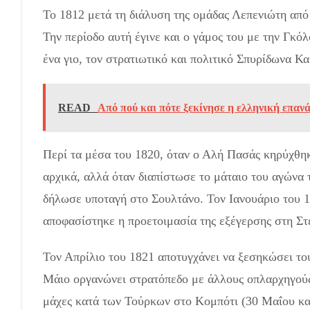
Το 1812 μετά τη διάλυση της ομάδας Λεπενιώτη από
Την περίοδο αυτή έγινε και ο γάμος του με την Γκό
ένα γιο, τον στρατιωτικό και πολιτικό Σπυρίδωνα Κ
READ
Από πού και πότε ξεκίνησε η ελληνική επαν
Περί τα μέσα του 1820, όταν ο Αλή Πασάς κηρύχθη
αρχικά, αλλά όταν διαπίστωσε το μάταιο του αγώνα 
δήλωσε υποταγή στο Σουλτάνο. Τον Ιανουάριο του 
αποφασίστηκε η προετοιμασία της εξέγερσης στη Στ
Τον Απρίλιο του 1821 αποτυγχάνει να ξεσηκώσει το
Μάιο οργανώνει στρατόπεδο με άλλους οπλαρχηγούς 
μάχες κατά των Τούρκων στο Κομπότι (30 Μαΐου και 