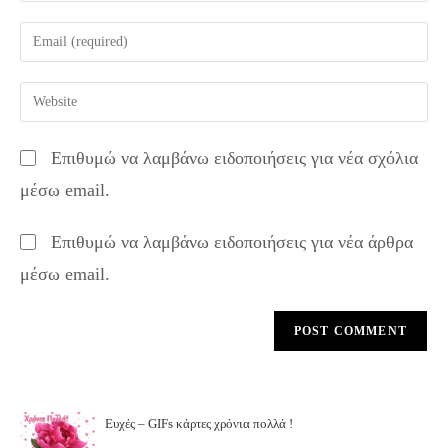
name
Enter
or
your
username
email
Enter
to
address
your
comment
to
website
Επιθυμώ να λαμβάνω ειδοποιήσεις για νέα σχόλια
comment
URL
μέσω email.
(optional)
Επιθυμώ να λαμβάνω ειδοποιήσεις για νέα άρθρα
μέσω email.
Ευχές – GIFs κάρτες χρόνια πολλά !