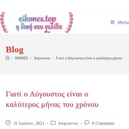
Skip
to
content
Menu
Blog
>
ΜΗΝΕΣ
>
Αύγουστος
>
Γιατί ο Αύγουστος είναι ο καλύτερος μήνας του
Γιατί ο Αύγουστος είναι ο
καλύτερος μήνας του χρόνου
Post
Post
Post
31 Ιουλίου, 2021
Αύγουστος
0 Comments
published:
category:
comments: