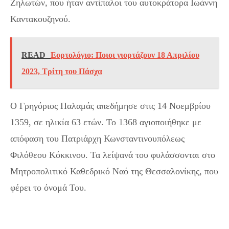
Ζηλωτών, που ήταν αντίπαλοι του αυτοκράτορα Ιωάννη
Καντακουζηνού.
READ
Εορτολόγιο: Ποιοι γιορτάζουν 18 Απριλίου
2023, Τρίτη του Πάσχα
Ο Γρηγόριος Παλαμάς απεδήμησε στις 14 Νοεμβρίου
1359, σε ηλικία 63 ετών. Το 1368 αγιοποιήθηκε με
απόφαση του Πατριάρχη Κωνσταντινουπόλεως
Φιλόθεου Κόκκινου. Τα λείψανά του φυλάσσονται στο
Μητροπολιτικό Καθεδρικό Ναό της Θεσσαλονίκης, που
φέρει το όνομά Του.