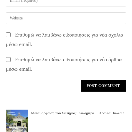
or
your
username
email
Enter
to
address
your
comment
to
website
Επιθυμώ να λαμβάνω ειδοποιήσεις για νέα σχόλια
comment
URL
μέσω email.
(optional)
Επιθυμώ να λαμβάνω ειδοποιήσεις για νέα άρθρα
μέσω email.
Μεταμόρφωση του Σωτήρος : Καλημέρα… Χρόνια Πολλά.!