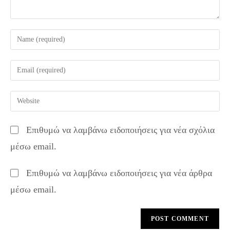
Enter
your
name
Enter
or
your
username
email
Enter
to
address
your
comment
to
website
Επιθυμώ να λαμβάνω ειδοποιήσεις για νέα σχόλια
comment
URL
μέσω email.
(optional)
Επιθυμώ να λαμβάνω ειδοποιήσεις για νέα άρθρα
μέσω email.