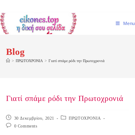
Skip
to
content
Menu
Blog
>
ΠΡΩΤΟΧΡΟΝΙΑ
>
Γιατί σπάμε ρόδι την Πρωτοχρονιά
Γιατί σπάμε ρόδι την Πρωτοχρονιά
Post
Post
30 Δεκεμβρίου, 2021
ΠΡΩΤΟΧΡΟΝΙΑ
published:
category:
Post
0 Comments
comments: