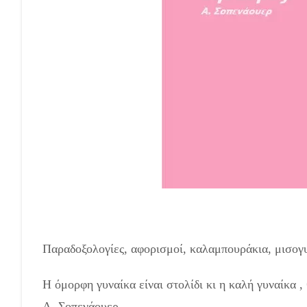
εςΕίπαν Για Την Γυναίκα
Παραδοξολογίες, αφορισμοί, καλαμπουράκια, μισoγ
Η όμορφη γυναίκα είναι στολίδι κι η καλή γυναίκα ,
Α. Σοπενάουερ