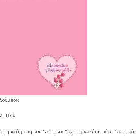
 Λούμποκ
 Ζ. Πολ
, η ιδιότροπη και “ναι”, και “όχι”, η κοκέτα, ούτε “ναι”, ού