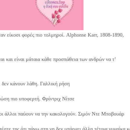
ήταν είκοσι φορές πιο τολμηροί. Alphonse Karr, 1808-1890,
αι και είναι μάταια κάθε προσπάθεια των ανδρών να τ’
τέ δεν κάνουν λάθη. Γαλλική ρήση
ώση πιο υποφερτή. Φρίντριχ Νίτσε
 οι άλλοι παύουν να την κακολογούν. Σιμόν Ντε Μποβουάρ
 πέστε της ότι πάνω στη γη δεν υπάρχει άλλη τέτοια γυναίκα κ