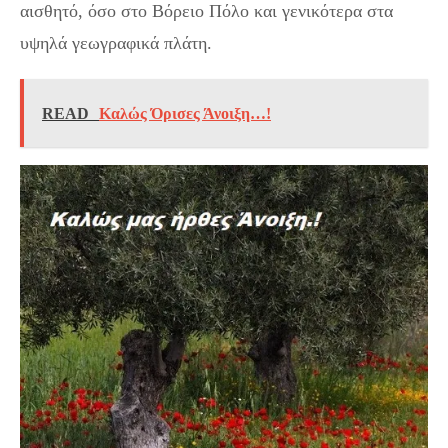
αισθητό, όσο στο Βόρειο Πόλο και γενικότερα στα
υψηλά γεωγραφικά πλάτη.
READ
Καλώς Όρισες Άνοιξη…!