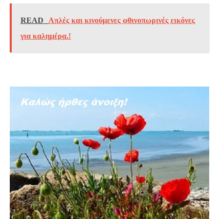
READ
Απλές και κινούμενες φθινοπωρινές εικόνες
για καλημέρα.!