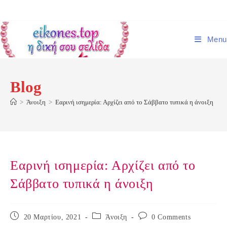
Skip
to
content
Menu
Blog
>
Άνοιξη
>
Εαρινή ισημερία: Αρχίζει από το Σάββατο τυπικά η άνοιξη
Εαρινή ισημερία: Αρχίζει από το
Σάββατο τυπικά η άνοιξη
Post
Post
Post
20 Μαρτίου, 2021
Άνοιξη
0 Comments
published:
category:
comments: