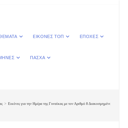
 ΘΕΜΑΤΑ
ΕΙΚΟΝΕΣ ΤΟΠ
ΕΠΟΧΕΣ
ΜΗΝΕΣ
ΠΑΣΧΑ
le
ite
ας
>
Εικόνες για την Ημέρα της Γυναίκας με τον Αριθμό 8 Διακοσμημένο με Λουλού
ch