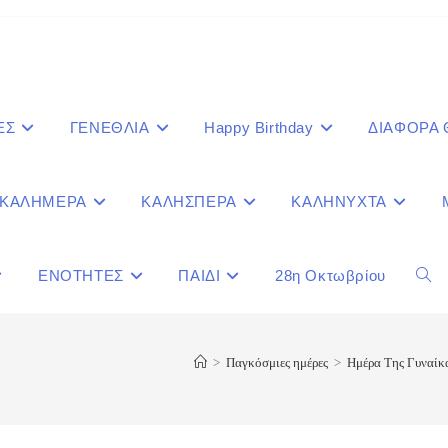
ΕΣ
ΓΕΝΕΘΛΙΑ
Happy Birthday
ΔΙΑΦΟΡΑ
ΚΑΛΗΜΕΡΑ
ΚΑΛΗΣΠΕΡΑ
ΚΑΛΗΝΥΧΤΑ
ΕΝΟΤΗΤΕΣ
ΠΑΙΔΙ
28η Οκτωβρίου
Togg
webs
>
Παγκόσμιες ημέρες
>
Ημέρα Της Γυναίκ
sear