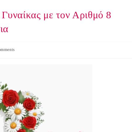
 Γυναίκας με τον Αριθμό 8
ια
omments
s: