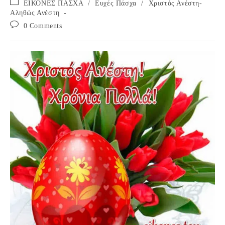
Post
ΕΙΚΟΝΕΣ ΠΑΣΧΑ
/
Ευχές Πάσχα
/
Χριστός Ανέστη-
category:
Αληθώς Ανέστη
Post
0 Comments
comments: