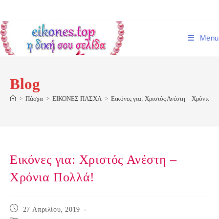
Skip
to
content
Menu
Blog
>
Πάσχα
>
ΕΙΚΟΝΕΣ ΠΑΣΧΑ
>
Εικόνες για: Χριστός Ανέστη – Χρόνια Π
Εικόνες για: Χριστός Ανέστη –
Χρόνια Πολλά!
Post
27 Απριλίου, 2019
published: