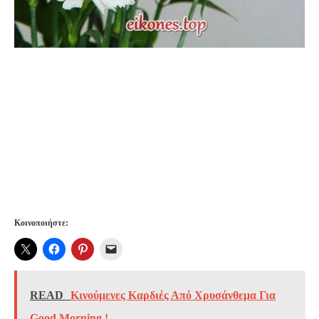
Κοινοποιήστε:
READ
Κινούμενες Καρδιές Από Χρυσάνθεμα Για
Good Morning.!