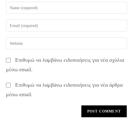
Enter
your
name
Enter
or
your
username
email
Enter
to
address
your
comment
to
website
Επιθυμώ να λαμβάνω ειδοποιήσεις για νέα σχόλια
comment
URL
μέσω email.
(optional)
Επιθυμώ να λαμβάνω ειδοποιήσεις για νέα άρθρα
μέσω email.