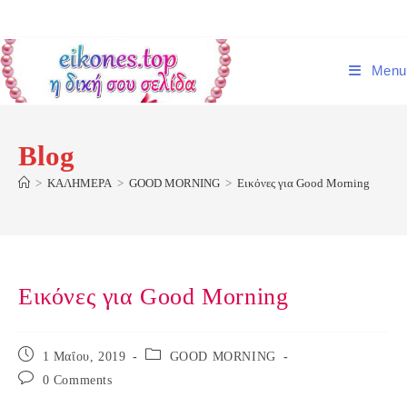
Skip
to
content
Menu
Blog
>
ΚΑΛΗΜΕΡΑ
>
GOOD MORNING
>
Εικόνες για Good Morning
Εικόνες για Good Morning
Post
Post
1 Μαΐου, 2019
GOOD MORNING
published:
category:
Post
0 Comments
comments: