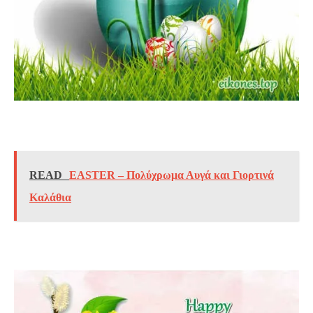
READ
EASTER – Πολύχρωμα Αυγά και Γιορτινά
Καλάθια