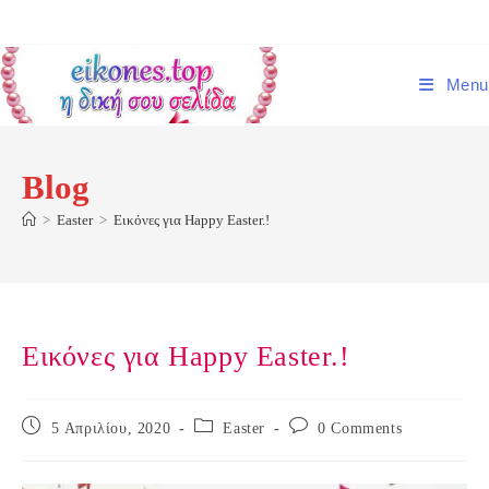
Skip
to
content
Menu
Blog
>
Easter
>
Εικόνες για Happy Easter.!
Εικόνες για Happy Easter.!
Post
Post
Post
5 Απριλίου, 2020
Easter
0 Comments
published:
category:
comments: