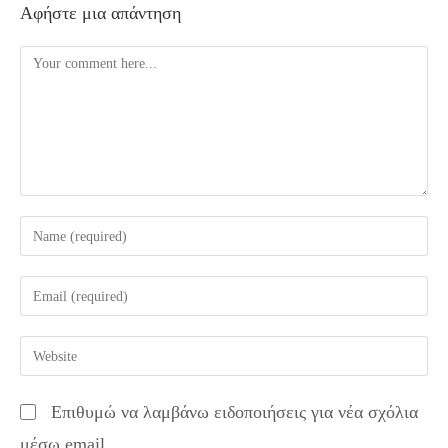
Αφήστε μια απάντηση
Comment
Enter
your
name
Enter
or
your
username
email
Enter
to
address
your
comment
to
website
Επιθυμώ να λαμβάνω ειδοποιήσεις για νέα σχόλια
comment
URL
μέσω email.
(optional)