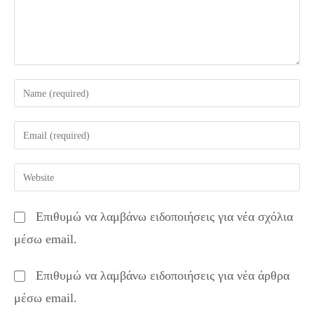
Enter
your
name
Enter
or
your
username
email
Enter
to
address
your
comment
to
website
Επιθυμώ να λαμβάνω ειδοποιήσεις για νέα σχόλια
comment
URL
μέσω email.
(optional)
Επιθυμώ να λαμβάνω ειδοποιήσεις για νέα άρθρα
μέσω email.