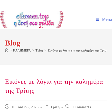
Skip
to
content
Menu
Blog
>
ΚΑΛΗΜΕΡΑ
>
Τρίτη
>
Εικόνες με λόγια για την καλημέρα της Τρίτης
Εικόνες με λόγια για την καλημέρα
της Τρίτης
Post
Post
Post
10 Ιουλίου, 2023
Τρίτη
0 Comments
published:
category:
comments: