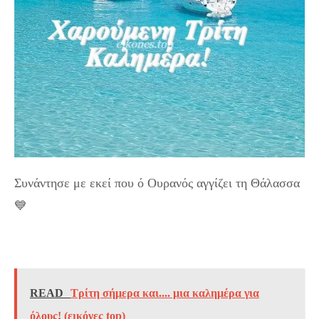
Συνάντησε με εκεί που ό Ουρανός αγγίζει τη Θάλασσα
💙
READ
Τρίτη σήμερα και.... μια καλημέρα για
όλους! (εικόνες top)