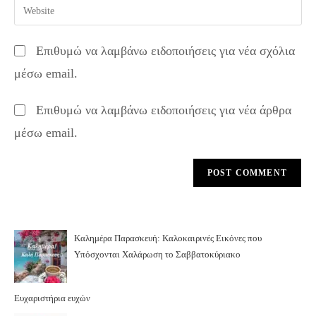
Enter
to
address
your
comment
to
website
Επιθυμώ να λαμβάνω ειδοποιήσεις για νέα σχόλια
comment
URL
μέσω email.
(optional)
Επιθυμώ να λαμβάνω ειδοποιήσεις για νέα άρθρα
μέσω email.
Καλημέρα Παρασκευή: Καλοκαιρινές Εικόνες που
Υπόσχονται Χαλάρωση το Σαββατοκύριακο
Ευχαριστήρια ευχών