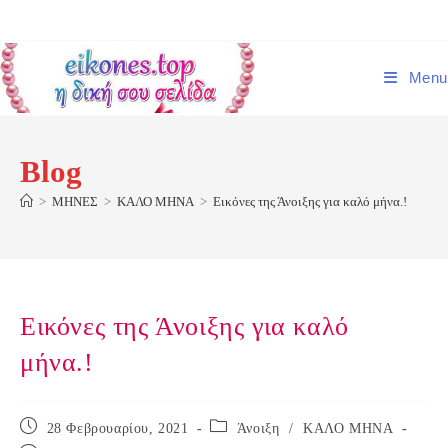
Skip
to
content
Menu
Blog
>
ΜΗΝΕΣ
>
ΚΑΛΟ ΜΗΝΑ
>
Εικόνες της Άνοιξης για καλό μήνα.!
Εικόνες της Άνοιξης για καλό
μήνα.!
Post
Post
28 Φεβρουαρίου, 2021
Άνοιξη
/
ΚΑΛΟ ΜΗΝΑ
published:
category: