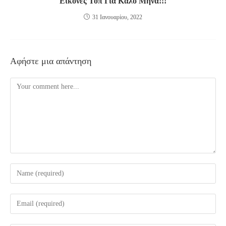
Εικόνες Τοπ Για Καλό Μήνα!!!
31 Ιανουαρίου, 2022
Αφήστε μια απάντηση
Comment
Enter
your
name
Enter
or
your
username
email