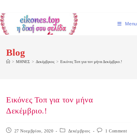
Skip
to
content
Menu
Blog
>
ΜΗΝΕΣ
>
Δεκέμβριος
>
Εικόνες Τοπ για τον μήνα Δεκέμβριο.!
Εικόνες Τοπ για τον μήνα
Δεκέμβριο.!
Post
Post
Post
27 Νοεμβρίου, 2020
Δεκέμβριος
1 Comment
published:
category:
comments: