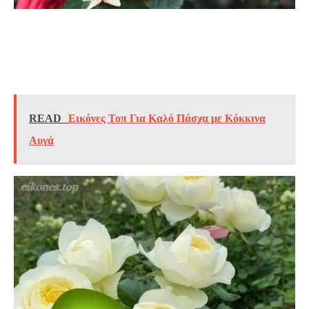
READ
Εικόνες Τοπ Για Καλό Πάσχα με Κόκκινα
Αυγά