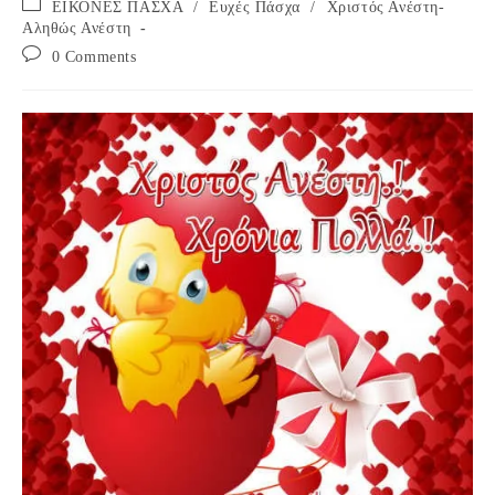
Post
ΕΙΚΟΝΕΣ ΠΑΣΧΑ
/
Ευχές Πάσχα
/
Χριστός Ανέστη-
category:
Αληθώς Ανέστη
Post
0 Comments
comments: