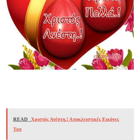
READ
Χριστός Ανέστη.! Αποκλειστικές Εικόνες
Τοπ