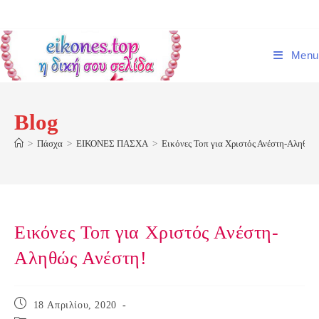
Skip
to
content
Menu
Blog
>
Πάσχα
>
ΕΙΚΟΝΕΣ ΠΑΣΧΑ
>
Εικόνες Τοπ για Χριστός Ανέστη-Αληθώς
Εικόνες Τοπ για Χριστός Ανέστη-
Αληθώς Ανέστη!
Post
18 Απριλίου, 2020
published: