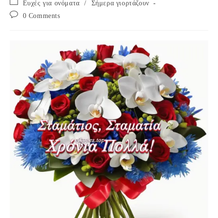
Post
Ευχές για ονόματα
/
Σήμερα γιορτάζουν
category:
Post
0 Comments
comments: