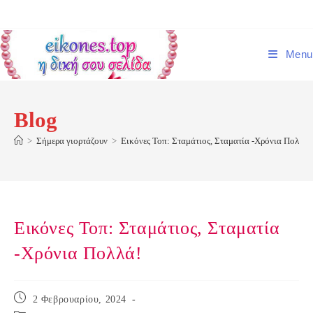
Skip
to
content
Menu
Blog
>
Σήμερα γιορτάζουν
>
Εικόνες Τοπ: Σταμάτιος, Σταματία -Χρόνια Πολλά!
Εικόνες Τοπ: Σταμάτιος, Σταματία
-Χρόνια Πολλά!
Post
2 Φεβρουαρίου, 2024
published: