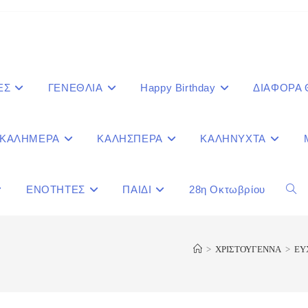
ΕΣ
ΓΕΝΕΘΛΙΑ
Happy Birthday
ΔΙΑΦΟΡΑ
ΚΑΛΗΜΕΡΑ
ΚΑΛΗΣΠΕΡΑ
ΚΑΛΗΝΥΧΤΑ
ΕΝΟΤΗΤΕΣ
ΠΑΙΔΙ
28η Οκτωβρίου
Togg
webs
>
ΧΡΙΣΤΟΥΓΕΝΝΑ
>
ΕΥ
sear