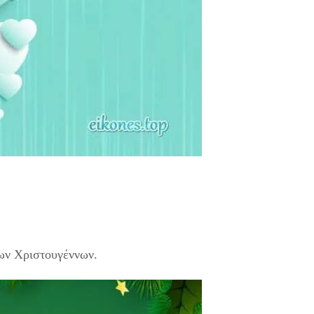
των Χριστουγέννων.