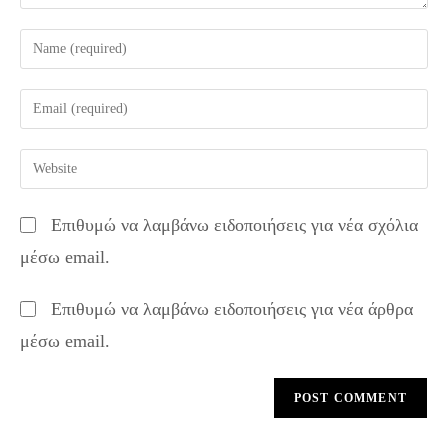
Enter
your
name
Enter
or
your
username
email
Enter
to
address
your
comment
to
website
Επιθυμώ να λαμβάνω ειδοποιήσεις για νέα σχόλια
comment
URL
μέσω email.
(optional)
Επιθυμώ να λαμβάνω ειδοποιήσεις για νέα άρθρα
μέσω email.