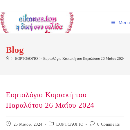
Skip
to
content
Menu
Blog
>
ΕΟΡΤΟΛΟΓΙΟ
>
Εορτολόγιο Κυριακή του Παραλύτου 26 Μαΐου 2024
Εορτολόγιο Κυριακή του
Παραλύτου 26 Μαΐου 2024
Post
Post
Post
25 Μαΐου, 2024
ΕΟΡΤΟΛΟΓΙΟ
0 Comments
published:
category:
comments: