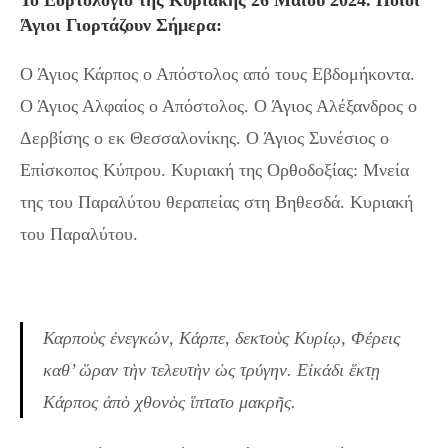
Άγιοι Γιορτάζουν Σήμερα:
Ο Άγιος Κάρπος ο Απόστολος από τους Εβδομήκοντα.
Ο Άγιος Αλφαίος ο Απόστολος. Ο Άγιος Αλέξανδρος ο
Δερβίσης ο εκ Θεσσαλονίκης. Ο Άγιος Συνέσιος ο
Επίσκοπος Κύπρου. Κυριακή της Ορθοδοξίας: Μνεία
της του Παραλύτου θεραπείας στη Βηθεσδά. Κυριακή
του Παραλύτου.
Καρποὺς ἐνεγκών, Κάρπε, δεκτοὺς Κυρίῳ, Φέρεις
καθ’ ὥραν τὴν τελευτὴν ὡς τρύγην. Εἰκάδι ἕκτῃ
Κάρπος ἀπὸ χθονὸς ἵπτατο μακρῆς.