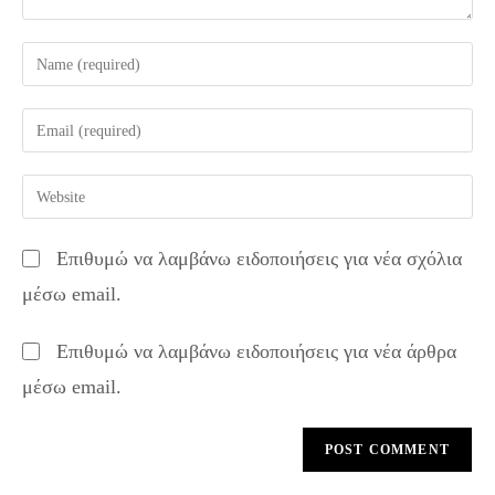
Enter
your
name
Enter
or
your
username
email
Enter
to
address
your
comment
to
website
Επιθυμώ να λαμβάνω ειδοποιήσεις για νέα σχόλια
comment
URL
μέσω email.
(optional)
Επιθυμώ να λαμβάνω ειδοποιήσεις για νέα άρθρα
μέσω email.