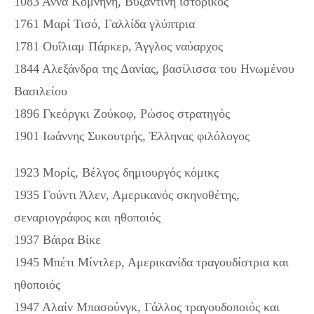
1083 Άννα Κομνηνή, Βυζαντινή ιστορικός
1761 Μαρί Τισό, Γαλλίδα γλύπτρια
1781 Ουΐλιαμ Πάρκερ, Άγγλος ναύαρχος
1844 Αλεξάνδρα της Δανίας, βασίλισσα του Ηνωμένου
Βασιλείου
1896 Γκεόργκι Ζούκοφ, Ρώσος στρατηγός
1901 Ιωάννης Συκουτρής, Έλληνας φιλόλογος
1923 Μορίς, Βέλγος δημιουργός κόμικς
1935 Γούντι Άλεν, Αμερικανός σκηνοθέτης,
σεναριογράφος και ηθοποιός
1937 Βάιρα Βίκε
1945 Μπέτι Μίντλερ, Αμερικανίδα τραγουδίστρια και
ηθοποιός
1947 Αλαίν Μπασούνγκ, Γάλλος τραγουδοποιός και