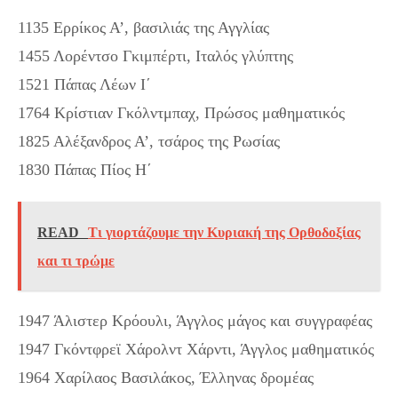
1135 Ερρίκος Α’, βασιλιάς της Αγγλίας
1455 Λορέντσο Γκιμπέρτι, Ιταλός γλύπτης
1521 Πάπας Λέων Ι΄
1764 Κρίστιαν Γκόλντμπαχ, Πρώσος μαθηματικός
1825 Αλέξανδρος Α’, τσάρος της Ρωσίας
1830 Πάπας Πίος Η΄
READ
Τι γιορτάζουμε την Κυριακή της Ορθοδοξίας
και τι τρώμε
1947 Άλιστερ Κρόουλι, Άγγλος μάγος και συγγραφέας
1947 Γκόντφρεϊ Χάρολντ Χάρντι, Άγγλος μαθηματικός
1964 Χαρίλαος Βασιλάκος, Έλληνας δρομέας