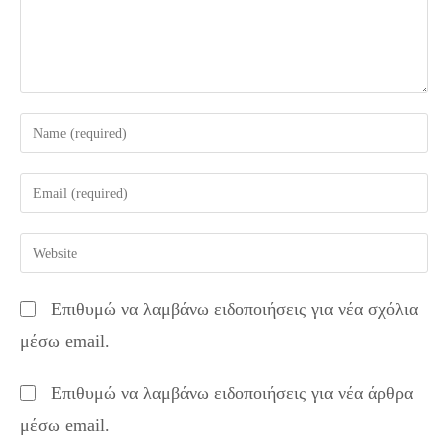
or
your
username
email
Enter
to
address
your
comment
to
website
Επιθυμώ να λαμβάνω ειδοποιήσεις για νέα σχόλια
comment
URL
μέσω email.
(optional)
Επιθυμώ να λαμβάνω ειδοποιήσεις για νέα άρθρα
μέσω email.
Μεταμόρφωση του Σωτήρος : Καλημέρα… Χρόνια Πολλά.!