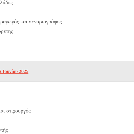
λλάδος
αραγωγός και σεναριογράφος
υρέτης
 Ιουνίου 2025
αι στιχουργός
στής