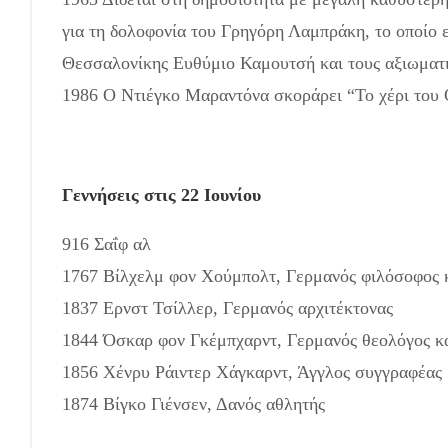
για τη δολοφονία του Γρηγόρη Λαμπράκη, το οποίο ε
Θεσσαλονίκης Ευθύμιο Καμουτσή και τους αξιωματι
1986 Ο Ντιέγκο Μαραντόνα σκοράρει “Το χέρι του Θ
Γεννήσεις στις 22 Ιουνίου
916 Σαΐφ αλ
1767 Βίλχελμ φον Χούμπολτ, Γερμανός φιλόσοφος κ
1837 Ερνστ Τσίλλερ, Γερμανός αρχιτέκτονας
1844 Όσκαρ φον Γκέμπχαρντ, Γερμανός θεολόγος κ
1856 Χένρυ Ράιντερ Χάγκαρντ, Άγγλος συγγραφέας
1874 Βίγκο Γιένσεν, Δανός αθλητής