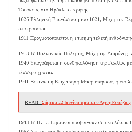
βάζει φωτιά στην πυριτιδαποθήκη κατά την εκεί επ
Τούρκους στο Ηράκλειο Κρήτης.
1826 Ελληνική Επανάσταση του 1821, Μάχη της Βέ
αποκρούεται.
1911 Πραγματοποιείται η επίσημη τελετή ενθρόνισης
1913 Β’ Βαλκανικός Πόλεμος, Μάχη της Δοϊράνης, 
1940 Υπογράφεται η συνθηκολόγηση της Γαλλίας με 
τέσσερα χρόνια.
1941 Ξεκινάει η Επιχείρηση Μπαρμπαρόσα, η εισβο
READ
Σήμερα 22 Ιουνίου τιμάται ο Άγιος Ευσέβιος
1943 Β’ Π.Π., Γερμανοί προβαίνουν σε εκτελέσεις 
1963 Δίδεται στη δημοσιότητα με μεγάλη καθυστέρ