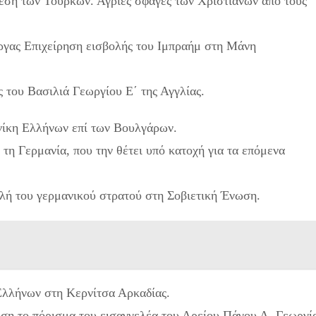
ίθεση των Τούρκων. Άγριες σφαγές των Χριστιανών από τους
ργας Επιχείρηση εισβολής του Ιμπραήμ στη Μάνη
 του Βασιλιά Γεωργίου Ε΄ της Αγγλίας.
νίκη Ελλήνων επί των Βουλγάρων.
τη Γερμανία, που την θέτει υπό κατοχή για τα επόμενα
λή του γερμανικού στρατού στη Σοβιετική Ένωση.
Ελλήνων στη Κερνίτσα Αρκαδίας.
ηση το πόρισμα του εισαγγελέα του Αρείου Πάγου Α. Γεωργί