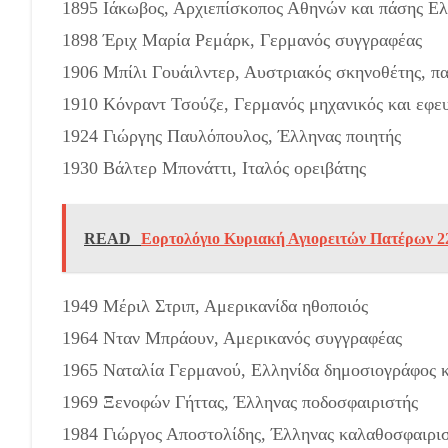
1895 Ιάκωβος, Αρχιεπίσκοπος Αθηνών και πάσης Ε
1898 Έριχ Μαρία Ρεμάρκ, Γερμανός συγγραφέας
1906 Μπίλι Γουάιλντερ, Αυστριακός σκηνοθέτης, π
1910 Κόνραντ Τσούζε, Γερμανός μηχανικός και εφε
1924 Γιώργης Παυλόπουλος, Έλληνας ποιητής
1930 Βάλτερ Μπονάττι, Ιταλός ορειβάτης
READ
Εορτολόγιο Κυριακή Αγιορειτών Πατέρων 22
1949 Μέριλ Στριπ, Αμερικανίδα ηθοποιός
1964 Νταν Μπράουν, Αμερικανός συγγραφέας
1965 Ναταλία Γερμανού, Ελληνίδα δημοσιογράφος κ
1969 Ξενοφών Γήττας, Έλληνας ποδοσφαιριστής
1984 Γιώργος Αποστολίδης, Έλληνας καλαθοσφαιρι