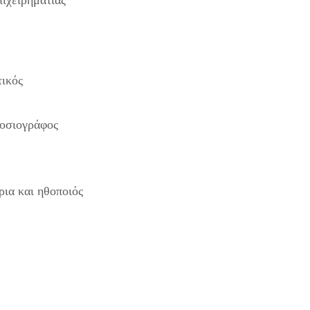
πιχειρηματίας
τικός
μοσιογράφος
ια και ηθοποιός