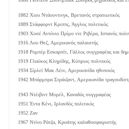
1880 Γκίντεον Σούντμπαικ Σουηδός μηχανικός και ε
1882 Χιου Ντάουντινγκ, Βρετανός στρατιωτικός
1889 Στάφφορντ Κριππς, Άγγλος πολιτικός
1903 Χοσέ Αντόνιο Πρίμο ντε Ριβέρα, Ισπανός πολι
1916 Λου Θεζ, Αμερικανός παλαιστής
1918 Ρομπέρ Εσκαρπίτ, Γάλλος συγγραφέας και δη
1919 Γλαύκος Κληρίδης, Κύπριος πολιτικός
1934 Σίρλεϊ Μακ Λέιν, Αμερικανίδα ηθοποιός
1942 Μπάρμπρα Στράιζαντ, Αμερικανίδα τραγουδίστρ
1943 Ντέιβιντ Μορέλ, Καναδός συγγραφέας
1951 Έντα Κένι, Ιρλανδός πολιτικός
1952 Ζαν
1967 Ντίνο Ράτζα, Κροάτης καλαθοσφαιριστής