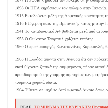
1877 Η Ρωσία κηρύσσει τον πόλεμο στην Οθωμανικ
1898 Οι ΗΠΑ κηρύσσουν τον πόλεμο στην Ισπανία.
1915 Εκτελούνται μέλη της Αρμενικής κοινότητας τ
1916 Εξέγερση κατά της Βρετανικής κατοχής στην Ι
1941 Το καταδιωκτικό Α4 βυθίζεται μετά από αεροπ
1953 Ο Ουίνστον Τσόρτσιλ χρίζεται ιππότης.
1960 Ο πρωθυπουργός Κωνσταντίνος Καραμανλής θε
1963 Η Ελλάδα απαντά στην Άγκυρα ότι δεν πρόκειτα
γιατί θίγονται ζωτικά της συμφέροντα, πέραν αυτού 
προσδιορισμού της γραμμής αφετηρίας των μετρήσεω
τουρκικά χωρικά ύδατα.
1964 Τίθεται σε ισχύ το Διπλωματικό Δίκαιο όπως 
READ
ΤΟ ΜΗΝΥΜΑ ΤΗΣ ΚΥΡΙΑΚΗΣ: Πεντηκοστή, 