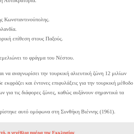
ή Αυτοκρατορία.
ης Κωνσταντινούπολης.
ρλανδία.
ορική επίθεση στους Παξούς.
μελιώνει το φράγμα του Νέστου.
ι να αναγνωρίσει την τουρκική αλιευτική ζώνη 12 μιλίων
δε εκφράζει και έντονες επιφυλάξεις για την τουρκική μέθοδο
ν για τις διάφορες ζώνες, καθώς αυξάνουν σημαντικά τα
ορίστηκε αυτό ομόφωνα στη Συνθήκη Βιέννης (1961).
η γενέθλια ημέρα της Εκκλησίας