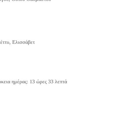
πέττυ, Ελισσάβετ
ρκεια ημέρας: 13 ώρες 33 λεπτά