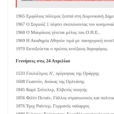
1965 Εμφύλιος πόλεμος ξεσπά στη Δομινικανή Δημο
1967 Ο Σογιούζ 1 πέφτει σκοτώνοντας τον κοσμονα
1968 Ο Μαυρίκιος γίνεται μέλος του Ο.Η.Ε..
1969 Η Ακαδημία Αθηνών τιμά με πανηγυρική συνεδρ
1970 Εκτοξεύεται ο πρώτος κινέζικος δορυφόρος.
Γεννήσεις στις 24 Απριλίου
1533 Γουλιέλμος Α’, πρίγκηπας της Οράγγης
1608 Γκαστόν, δούκας της Ορλεάνης
1845 Καρλ Σπίτελερ, Ελβετός ποιητής
1856 Φιλίπ Πεταίν, Γάλλος στρατιωτικός και πολιτι
1876 Έριχ Ραίντερ, Γερμανός ναύαρχος