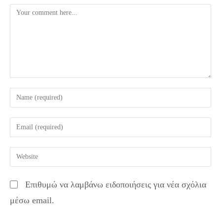
Comment
Enter
your
name
Enter
or
your
username
email
Enter
to
address
your
comment
to
website
Επιθυμώ να λαμβάνω ειδοποιήσεις για νέα σχόλια
comment
URL
μέσω email.
(optional)