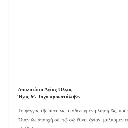
Aπολυτίκιο Αγίας Όλγας
Ήχος δ’. Ταχὺ προκατάλαβε.
Τὸ φέγγος τῆς πίστεως, εἰσδεδεγμένη λαμπρῶς, πρὸ
Ὅθεν ὡς ἀπαρχὴ σέ, τῷ σῷ ἔθνει ἁγίαν, μέλπομεν 