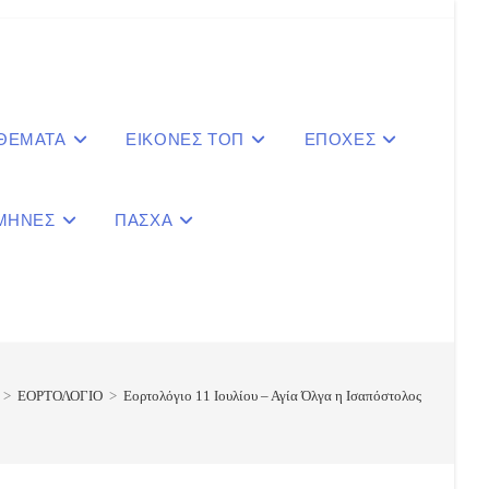
 ΘΕΜΑΤΑ
ΕΙΚΟΝΕΣ ΤΟΠ
ΕΠΟΧΕΣ
ΜΗΝΕΣ
ΠΑΣΧΑ
le
ite
>
ΕΟΡΤΟΛΟΓΙΟ
>
Εορτολόγιο 11 Ιουλίου – Αγία Όλγα η Ισαπόστολος
ch