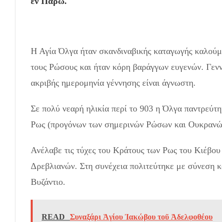
εν Πάρω.
Η Αγία Όλγα ήταν σκανδιναβικής καταγωγής καλούμ
τους Ρώσους και ήταν κόρη βαράγγων ευγενών. Γενν
ακριβής ημερομηνία γέννησης είναι άγνωστη.
Σε πολύ νεαρή ηλικία περί το 903 η Όλγα παντρεύτη
Ρως (προγόνων των σημερινών Ρώσων και Ουκρανών
Ανέλαβε τις τύχες του Κράτους των Ρως του Κιέβου
Δρεβλιανών. Στη συνέχεια πολιτεύτηκε με σύνεση κα
Βυζάντιο.
READ
Συναξάρι Ἁγίου Ἰακώβου τοῦ Ἀδελφοθέου