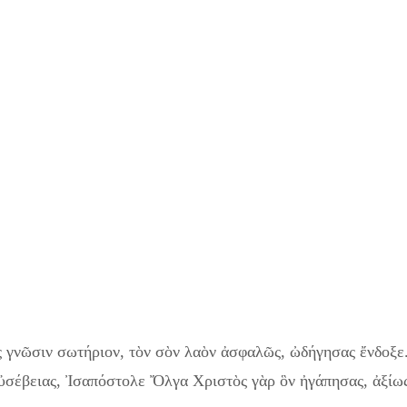
ς γνῶσιν σωτήριον, τὸν σὸν λαὸν ἀσφαλῶς, ὠδήγησας ἔνδοξε
εὐσέβειας, Ἰσαπόστολε Ὄλγα Χριστὸς γὰρ ὃν ἠγάπησας, ἀξίω