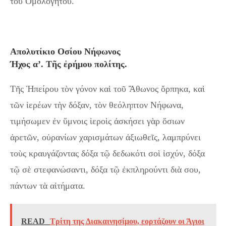
του Ομολογητού.
Aπολυτίκιο Οσίου Νήφωνος
Ήχος α’. Τῆς ἐρήμου πολίτης.
Τῆς Ἠπείρου τὸν γόνον καὶ τοῦ Ἄθωνος ὄρπηκα, καὶ
τῶν ἱερέων τὴν δόξαν, τὸν θεόληπτον Νήφωνα,
τιμήσωμεν ἐν ὕμνοις ἱεροὶς ἀσκήσει γὰρ ὅσιων
ἀρετῶν, οὐρανίων χαρισμάτων ἀξιωθεῖς, λαμπρύνει
τοὺς κραυγάζοντας δόξα τῷ δεδωκότι σοὶ ἰσχύν, δόξα
τῷ σὲ στεφανώσαντι, δόξα τῷ ἐκπληρούντι διὰ σου,
πάντων τὰ αἰτήματα.
READ
Τρίτη της Διακαινησίμου, εορτάζουν οι Άγιοι