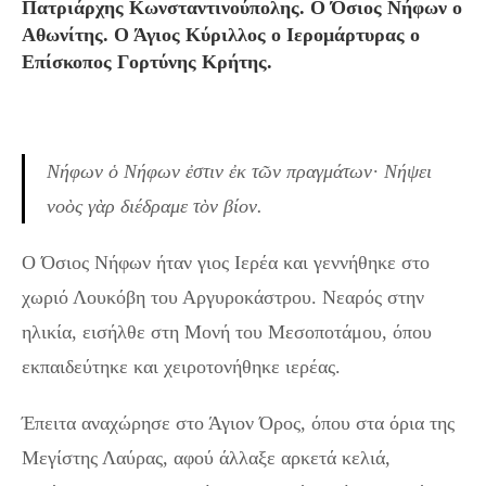
Πατριάρχης Κωνσταντινούπολης. Ο Όσιος Νήφων ο
Αθωνίτης. Ο Άγιος Κύριλλος ο Ιερομάρτυρας ο
Επίσκοπος Γορτύνης Κρήτης.
Νήφων ὁ Νήφων ἐστιν ἐκ τῶν πραγμάτων· Νήψει
νοὸς γὰρ διέδραμε τὸν βίον.
Ο Όσιος Νήφων ήταν γιος Ιερέα και γεννήθηκε στο
χωριό Λουκόβη του Αργυροκάστρου. Νεαρός στην
ηλικία, εισήλθε στη Μονή του Μεσοποτάμου, όπου
εκπαιδεύτηκε και χειροτονήθηκε ιερέας.
Έπειτα αναχώρησε στο Άγιον Όρος, όπου στα όρια της
Μεγίστης Λαύρας, αφού άλλαξε αρκετά κελιά,