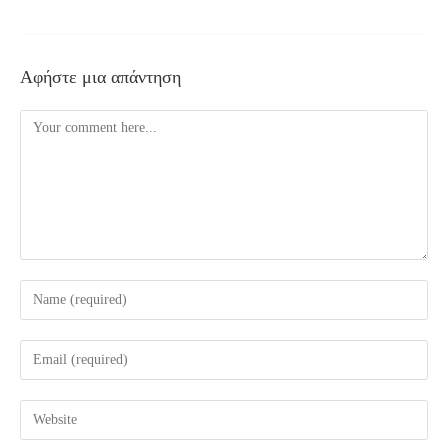
Αφήστε μια απάντηση
Comment
Enter
your
name
Enter
or
your
username
email
Enter
to
address
your
comment