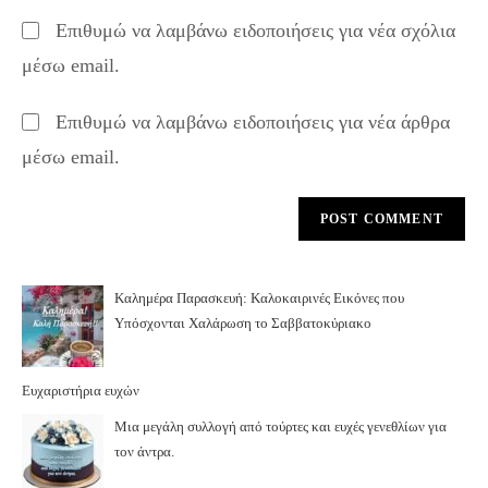
to
website
Επιθυμώ να λαμβάνω ειδοποιήσεις για νέα σχόλια
comment
URL
μέσω email.
(optional)
Επιθυμώ να λαμβάνω ειδοποιήσεις για νέα άρθρα
μέσω email.
Καλημέρα Παρασκευή: Καλοκαιρινές Εικόνες που
Υπόσχονται Χαλάρωση το Σαββατοκύριακο
Ευχαριστήρια ευχών
Μια μεγάλη συλλογή από τούρτες και ευχές γενεθλίων για
τον άντρα.