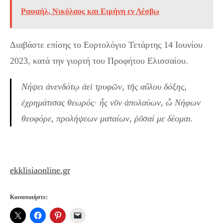
Ραφαήλ, Νικόλαος και Ειρήνη εν Λέσβω
Διαβάστε επίσης το Εορτολόγιο Τετάρτης 14 Ιουνίου
2023, κατά την γιορτή του Προφήτου Ελισσαίου.
Νήψει ἀνενδότῳ ἀεὶ τρυφῶν, τῆς αΰλου δόξης,
ἐχρημάτισας θεωρός· ἧς νῦν ἀπολαύων, ὦ Νήφων
θεοφόρε, προλήψεων ματαίων, ῥῦσαί με δέομαι.
ekklisiaonline.gr
Κοινοποιήστε: