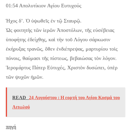
01:54 Απολυτίκιον Αγίου Ευτυχούς
Ήχος δ’. Ὁ ὑψωθεῖς ἐν τῷ Σταυρῷ.
Ὡς φοιτητὴς τῶν ἱερῶν Ἀποστόλων, τῆς εὐσέβειας
ὑποφήτης ἐδείχθης, καὶ τὴν τοῦ Λόγου σάρκωσιν
ἐκήρυξας τρανῶς, ὅθεν ἐνδιέπρεψας, μαρτυρίου τοὶς
πόνοις, θαύμασι τῆς πίστεως, βεβαιώσας τὸν λόγον.
Ἱερομάρτυς Πάτερ Εὐτυχές, Χριστὸν δυσώπει, ὑπὲρ
τῶν ψυχῶν ἠμῶν.
READ
24 Αυγούστου : Η εορτή του Αγίου Κοσμά του
Αιτωλού
πηγή