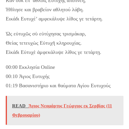
Kαν ουκ επ’ άθλοις Ευτυχής αποπνέη,
Ήθλησε και βραβείον αθλητού λάβη.
Εικάδι Eυτυχέ’ αμφεκάλυψε λίθος γε τετάρτη.
Ὡς εὐτυχῶς σὺ εὐτύχησας τρισμάκαρ,
Θείας τετευχὼς Εὐτυχῆ κληρουχίας.
Εἰκάδι Εὐτυχὲ ἀμφεκάλυψε λίθος γε τετάρτῃ.
00:00 Εκκλησία Online
00:10 Άγιος Ευτυχής
01:19 Βασανιστήριο και θαύματα Αγίου Ευτυχούς
READ
Άγιος Νεομάρτυς Γεώργιος εκ Σερβίας (11
Φεβρουαρίου)