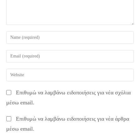
Enter
your
name
Enter
or
your
username
email
Enter
to
address
your
comment
to
website
Επιθυμώ να λαμβάνω ειδοποιήσεις για νέα σχόλια
comment
URL
μέσω email.
(optional)
Επιθυμώ να λαμβάνω ειδοποιήσεις για νέα άρθρα
μέσω email.