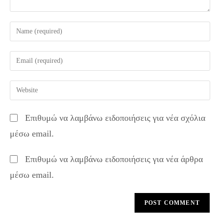
Enter
your
name
Enter
or
your
username
email
Enter
to
address
your
comment
to
website
Επιθυμώ να λαμβάνω ειδοποιήσεις για νέα σχόλια
comment
URL
μέσω email.
(optional)
Επιθυμώ να λαμβάνω ειδοποιήσεις για νέα άρθρα
μέσω email.