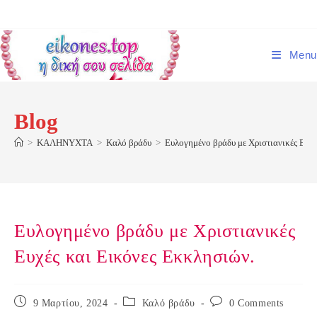
Skip
to
content
Menu
Blog
>
ΚΑΛΗΝΥΧΤΑ
>
Καλό βράδυ
>
Ευλογημένο βράδυ με Χριστιανικές Ευχέ
Ευλογημένο βράδυ με Χριστιανικές
Ευχές και Εικόνες Εκκλησιών.
Post
Post
Post
9 Μαρτίου, 2024
Καλό βράδυ
0 Comments
published:
category:
comments: