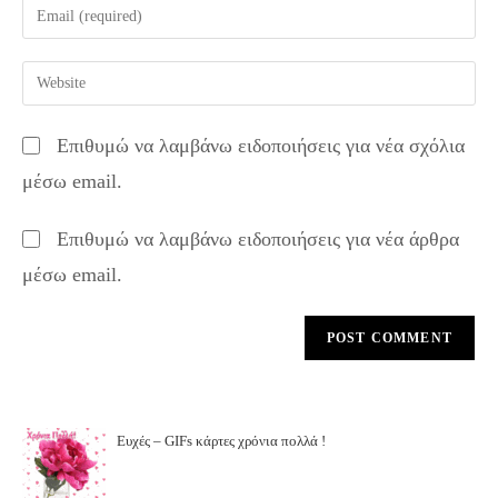
Enter
or
your
username
email
Enter
to
address
your
comment
to
website
Επιθυμώ να λαμβάνω ειδοποιήσεις για νέα σχόλια
comment
URL
μέσω email.
(optional)
Επιθυμώ να λαμβάνω ειδοποιήσεις για νέα άρθρα
μέσω email.
Ευχές – GIFs κάρτες χρόνια πολλά !