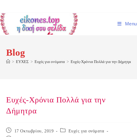
Skip
to
content
Menu
Blog
>
ΕΥΧΕΣ
>
Ευχές για ονόματα
>
Ευχές-Χρόνια Πολλά για την Δήμητρα
Ευχές-Χρόνια Πολλά για την
Δήμητρα
Post
Post
17 Οκτωβρίου, 2019
Ευχές για ονόματα
published:
category: