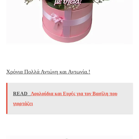
Χρόνια Πολλά Αντώνη και Αντωνία.!
READ
Λουλούδια και Ευχές για τον Βασίλη που
γιορτάζει