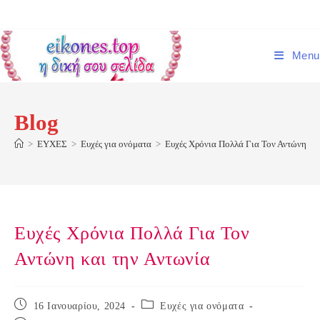
Skip
to
content
Menu
Blog
>
ΕΥΧΕΣ
>
Ευχές για ονόματα
>
Ευχές Χρόνια Πολλά Για Τον Αντώνη και
Ευχές Χρόνια Πολλά Για Τον
Αντώνη και την Αντωνία
Post
Post
16 Ιανουαρίου, 2024
Ευχές για ονόματα
published:
category: