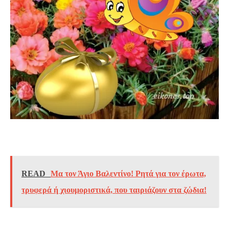
READ
Μα τον Άγιο Βαλεντίνο! Ρητά για τον έρωτα,
τρυφερά ή χιουμοριστικά, που ταιριάζουν στα ζώδια!