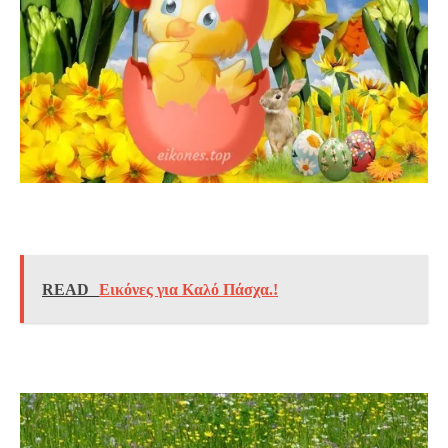
READ
Εικόνες για Καλό Πάσχα.!