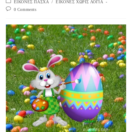
Post
ΕΙΚΟΝΕΣ ΠΑΣΧΑ
/
ΕΙΚΟΝΕΣ ΧΩΡΙΣ ΛΟΓΙΑ
category:
Post
0 Comments
comments: