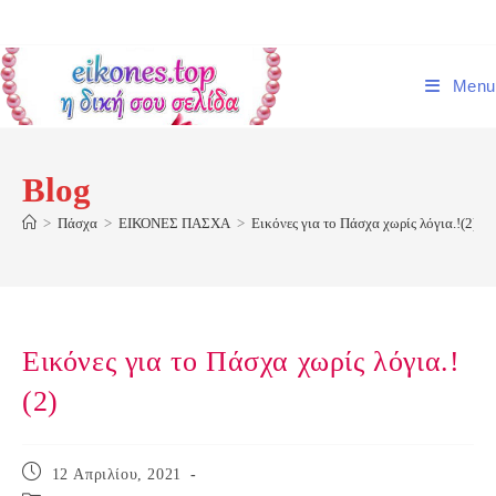
Skip
to
content
Menu
Blog
>
Πάσχα
>
ΕΙΚΟΝΕΣ ΠΑΣΧΑ
>
Εικόνες για το Πάσχα χωρίς λόγια.!(2)
Εικόνες για το Πάσχα χωρίς λόγια.!
(2)
Post
12 Απριλίου, 2021
published: