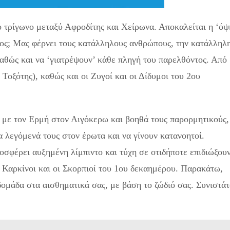
ο τρίγωνο μεταξύ Αφροδίτης και Χείρωνα. Αποκαλείται η ‘όψ
γος; Μας φέρνει τους κατάλληλους ανθρώπους, την κατάλληλ
 καθώς και να ‘γιατρέψουν’ κάθε πληγή του παρελθόντος. Από
 Τοξότης), καθώς και οι Ζυγοί και οι Δίδυμοι του 2ου
 με τον Ερμή στον Αιγόκερω και βοηθά τους παρορμητικούς,
 λεγόμενά τους στον έρωτα και να γίνουν κατανοητοί.
οσφέρει αυξημένη λίμπιντο και τύχη σε οτιδήποτε επιδιώξου
οι Καρκίνοι και οι Σκορπιοί του 1ου δεκαημέρου. Παρακάτω,
δομάδα στα αισθηματικά σας, με βάση το ζώδιό σας. Συνιστάτ