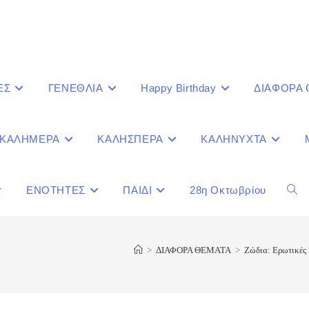
ΕΣ
ΓΕΝΕΘΛΙΑ
Happy Birthday
ΔΙΑΦΟΡΑ
ΚΑΛΗΜΕΡΑ
ΚΑΛΗΣΠΕΡΑ
ΚΑΛΗΝΥΧΤΑ
ΕΝΟΤΗΤΕΣ
ΠΑΙΔΙ
28η Οκτωβρίου
Togg
webs
>
ΔΙΑΦΟΡΑ ΘΕΜΑΤΑ
>
Ζώδια: Ερωτικές
sear