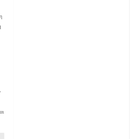
η
η
ν
αι