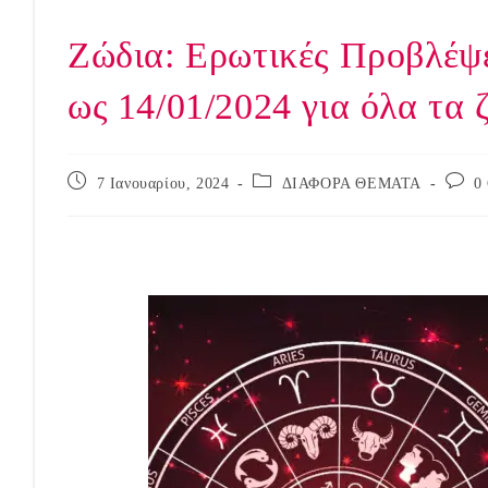
Ζώδια: Ερωτικές Προβλέψ
ως 14/01/2024 για όλα τα 
Post
Post
Post
7 Ιανουαρίου, 2024
ΔΙΑΦΟΡΑ ΘΕΜΑΤΑ
0
published:
category:
comme