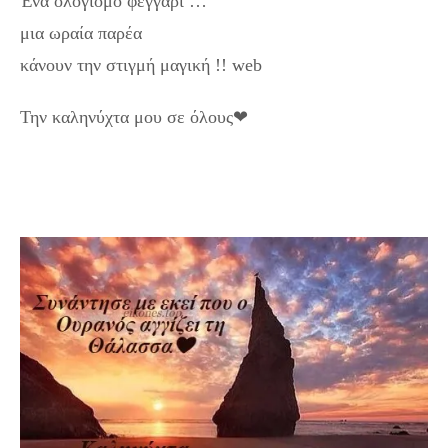
Ένα ολόγιομο φεγγάρι …
μια ωραία παρέα
κάνουν την στιγμή μαγική !! web
Την καληνύχτα μου σε όλους❤
Η νύχτα είναι η μητέρα των σκέψεων. Καληνύχτα σε
όλους με Εικόνες και όμορφα λόγια