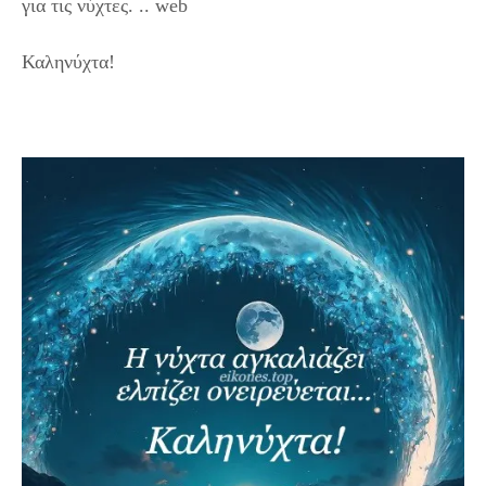
για τις νύχτες. .. web
Καληνύχτα!