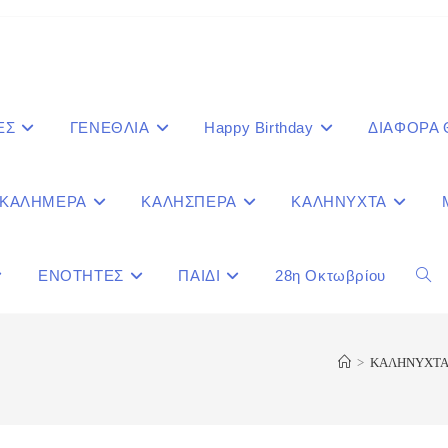
ΕΣ
ΓΕΝΕΘΛΙΑ
Happy Birthday
ΔΙΑΦΟΡΑ
ΚΑΛΗΜΕΡΑ
ΚΑΛΗΣΠΕΡΑ
ΚΑΛΗΝΥΧΤΑ
ΕΝΟΤΗΤΕΣ
ΠΑΙΔΙ
28η Οκτωβρίου
Togg
webs
>
ΚΑΛΗΝΥΧΤ
sear