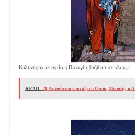
Καληνύχτα με υγεία η Παναγία βοήθεια σε όλους.!
READ
28 Αυγούστου εορτάζει ο Όσιος Μωυσής ο Α