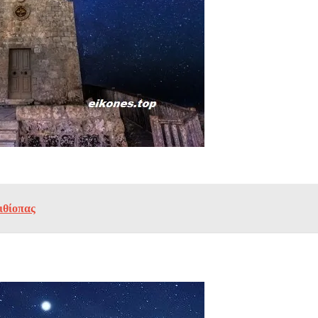
ιθίοπας