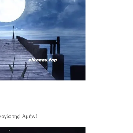
ογία της! Αμήν.!